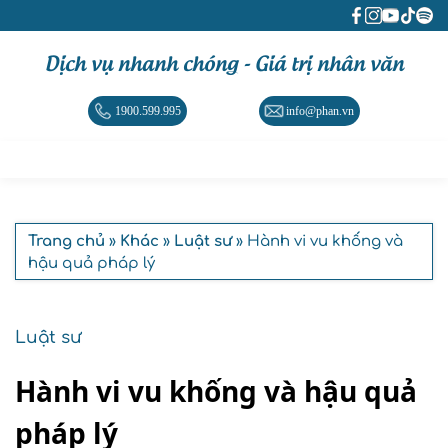
Dịch vụ nhanh chóng - Giá trị nhân văn
1900.599.995
info@phan.vn
Trang chủ
»
Khác
»
Luật sư
» Hành vi vu khống và
hậu quả pháp lý
Luật sư
Hành vi vu khống và hậu quả
pháp lý