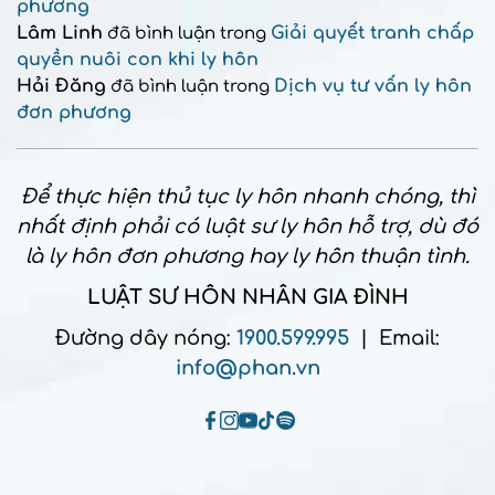
phương
Lâm Linh
Giải quyết tranh chấp
đã bình luận trong
quyền nuôi con khi ly hôn
Hải Đăng
Dịch vụ tư vấn ly hôn
đã bình luận trong
đơn phương
Để thực hiện thủ tục ly hôn nhanh chóng, thì
nhất định phải có luật sư ly hôn hỗ trợ, dù đó
là ly hôn đơn phương hay ly hôn thuận tình.
LUẬT SƯ HÔN NHÂN GIA ĐÌNH
Đường dây nóng:
1900.599.995
| Email:
info@phan.vn