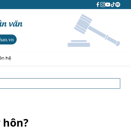
ân văn
han.vn
ên hệ
y hôn?