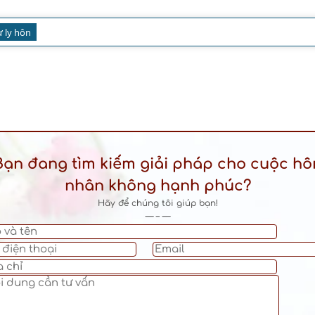
ư ly hôn
Bạn đang tìm kiếm giải pháp cho cuộc hô
nhân không hạnh phúc?
Hãy để chúng tôi giúp bạn!
— – —