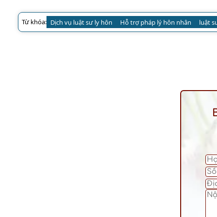
Từ khóa:
Dịch vụ luật sư ly hôn
Hỗ trợ pháp lý hôn nhân
luật s