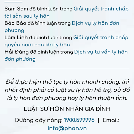
Sam Sam
Giải quyết tranh chấp
đã bình luận trong
tài sản sau ly hôn
Bảo Bảo
Dịch vụ ly hôn đơn
đã bình luận trong
phương
Lâm Linh
Giải quyết tranh chấp
đã bình luận trong
quyền nuôi con khi ly hôn
Hải Đăng
Dịch vụ tư vấn ly hôn
đã bình luận trong
đơn phương
Để thực hiện thủ tục ly hôn nhanh chóng, thì
nhất định phải có luật sư ly hôn hỗ trợ, dù đó
là ly hôn đơn phương hay ly hôn thuận tình.
LUẬT SƯ HÔN NHÂN GIA ĐÌNH
Đường dây nóng:
1900.599.995
| Email:
info@phan.vn