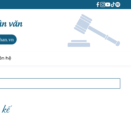
ân văn
han.vn
ên hệ
 kế