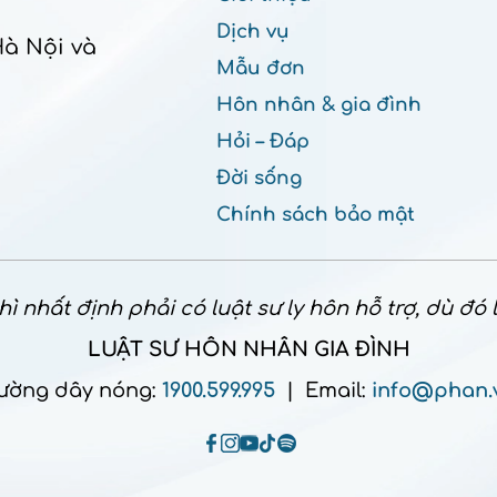
Dịch vụ
Hà Nội và
Mẫu đơn
Hôn nhân & gia đình
Hỏi – Đáp
Đời sống
Chính sách bảo mật
ì nhất định phải có luật sư ly hôn hỗ trợ, dù đó
LUẬT SƯ HÔN NHÂN GIA ĐÌNH
ường dây nóng:
1900.599.995
| Email:
info@phan.