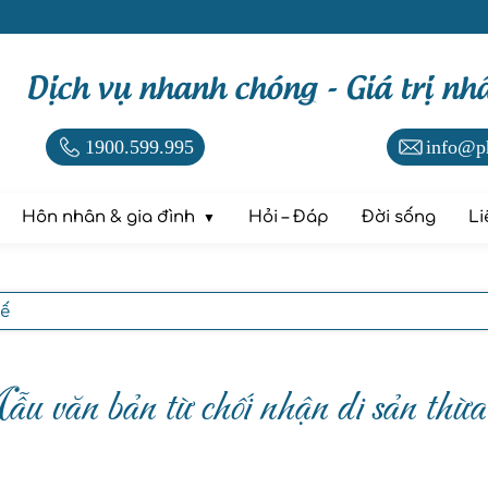
Dịch vụ nhanh chóng - Giá trị nh
1900.599.995
info@p
Hôn nhân & gia đình
Hỏi – Đáp
Đời sống
Li
kế
u văn bản từ chối nhận di sản thừa