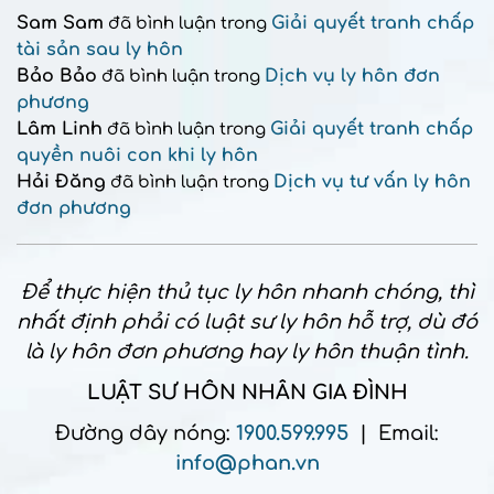
Sam Sam
Giải quyết tranh chấp
đã bình luận trong
tài sản sau ly hôn
Bảo Bảo
Dịch vụ ly hôn đơn
đã bình luận trong
phương
Lâm Linh
Giải quyết tranh chấp
đã bình luận trong
quyền nuôi con khi ly hôn
Hải Đăng
Dịch vụ tư vấn ly hôn
đã bình luận trong
đơn phương
Để thực hiện thủ tục ly hôn nhanh chóng, thì
nhất định phải có luật sư ly hôn hỗ trợ, dù đó
là ly hôn đơn phương hay ly hôn thuận tình.
LUẬT SƯ HÔN NHÂN GIA ĐÌNH
Đường dây nóng:
1900.599.995
| Email:
info@phan.vn