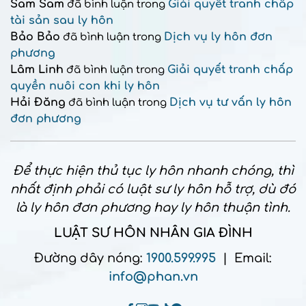
Sam Sam
Giải quyết tranh chấp
đã bình luận trong
tài sản sau ly hôn
Bảo Bảo
Dịch vụ ly hôn đơn
đã bình luận trong
phương
Lâm Linh
Giải quyết tranh chấp
đã bình luận trong
quyền nuôi con khi ly hôn
Hải Đăng
Dịch vụ tư vấn ly hôn
đã bình luận trong
đơn phương
Để thực hiện thủ tục ly hôn nhanh chóng, thì
nhất định phải có luật sư ly hôn hỗ trợ, dù đó
là ly hôn đơn phương hay ly hôn thuận tình.
LUẬT SƯ HÔN NHÂN GIA ĐÌNH
Đường dây nóng:
1900.599.995
| Email:
info@phan.vn