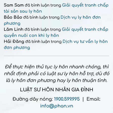
Sam Sam
Giải quyết tranh chấp
đã bình luận trong
tài sản sau ly hôn
Bảo Bảo
Dịch vụ ly hôn đơn
đã bình luận trong
phương
Lâm Linh
Giải quyết tranh chấp
đã bình luận trong
quyền nuôi con khi ly hôn
Hải Đăng
Dịch vụ tư vấn ly hôn
đã bình luận trong
đơn phương
Để thực hiện thủ tục ly hôn nhanh chóng, thì
nhất định phải có luật sư ly hôn hỗ trợ, dù đó
là ly hôn đơn phương hay ly hôn thuận tình.
LUẬT SƯ HÔN NHÂN GIA ĐÌNH
Đường dây nóng:
1900.599.995
| Email:
info@phan.vn