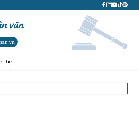
ân văn
han.vn
ên hệ