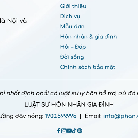
Giới thiệu
Dịch vụ
Hà Nội và
Mẫu đơn
Hôn nhân & gia đình
Hỏi – Đáp
Đời sống
Chính sách bảo mật
ì nhất định phải có luật sư ly hôn hỗ trợ, dù đó
LUẬT SƯ HÔN NHÂN GIA ĐÌNH
ường dây nóng:
1900.599.995
| Email:
info@phan.