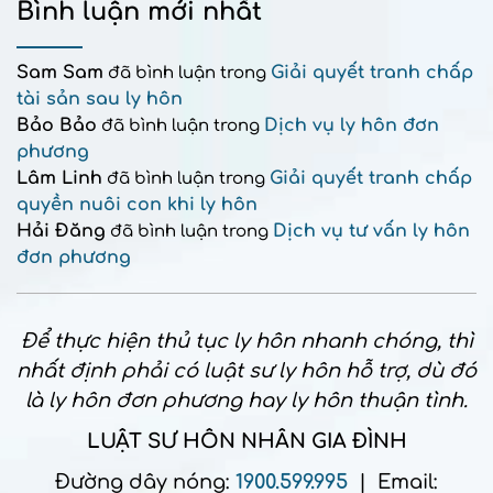
Bình luận mới nhất
Sam Sam
Giải quyết tranh chấp
đã bình luận trong
tài sản sau ly hôn
Bảo Bảo
Dịch vụ ly hôn đơn
đã bình luận trong
phương
Lâm Linh
Giải quyết tranh chấp
đã bình luận trong
quyền nuôi con khi ly hôn
Hải Đăng
Dịch vụ tư vấn ly hôn
đã bình luận trong
đơn phương
Để thực hiện thủ tục ly hôn nhanh chóng, thì
nhất định phải có luật sư ly hôn hỗ trợ, dù đó
là ly hôn đơn phương hay ly hôn thuận tình.
LUẬT SƯ HÔN NHÂN GIA ĐÌNH
Đường dây nóng:
1900.599.995
| Email: