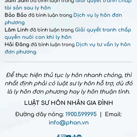
Sam Sam
Giải quyết tranh chấp
đã bình luận trong
tài sản sau ly hôn
Bảo Bảo
Dịch vụ ly hôn đơn
đã bình luận trong
phương
Lâm Linh
Giải quyết tranh chấp
đã bình luận trong
quyền nuôi con khi ly hôn
Hải Đăng
Dịch vụ tư vấn ly hôn
đã bình luận trong
đơn phương
Để thực hiện thủ tục ly hôn nhanh chóng, thì
nhất định phải có luật sư ly hôn hỗ trợ, dù đó
là ly hôn đơn phương hay ly hôn thuận tình.
LUẬT SƯ HÔN NHÂN GIA ĐÌNH
Đường dây nóng:
1900.599.995
| Email:
info@phan.vn