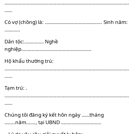
……………………………………………………………………………………
……
Có vợ (chồng) là: …………………………………….. Sinh năm:
…………
Dân tộc:…………… Nghề
nghiệp………………………………………………
Hộ khẩu thường trú:
……………………………………………………………………………………
……
Tạm trú: .
……………………………………………………………………………………
……
Chúng tôi đăng ký kết hôn ngày ……tháng
……..năm……., tại UBND ………………………….