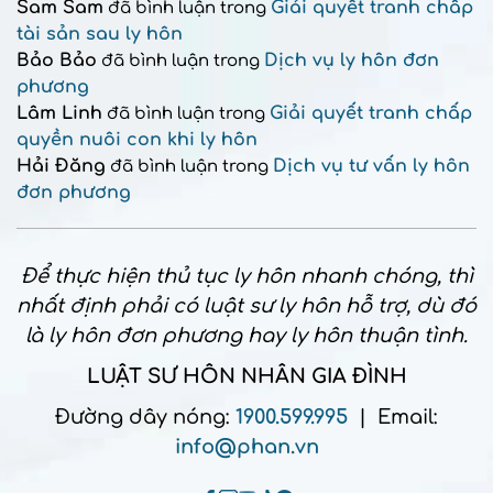
Sam Sam
Giải quyết tranh chấp
đã bình luận trong
tài sản sau ly hôn
Bảo Bảo
Dịch vụ ly hôn đơn
đã bình luận trong
phương
Lâm Linh
Giải quyết tranh chấp
đã bình luận trong
quyền nuôi con khi ly hôn
Hải Đăng
Dịch vụ tư vấn ly hôn
đã bình luận trong
đơn phương
Để thực hiện thủ tục ly hôn nhanh chóng, thì
nhất định phải có luật sư ly hôn hỗ trợ, dù đó
là ly hôn đơn phương hay ly hôn thuận tình.
LUẬT SƯ HÔN NHÂN GIA ĐÌNH
Đường dây nóng:
1900.599.995
| Email:
info@phan.vn