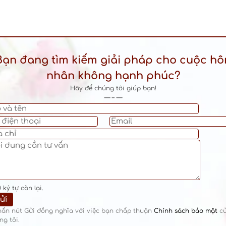
Bạn đang tìm kiếm giải pháp cho cuộc hô
nhân không hạnh phúc?
Hãy để chúng tôi giúp bạn!
— – —
0
ký tự còn lại.
hấn nút Gửi đồng nghĩa với việc bạn chấp thuận
Chính sách bảo mật
c
ng tôi.