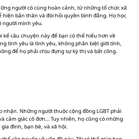
hững người có cùng hoàn cảnh, từ những tổ chức xã
ể hiện bản thân và đòi hỏi quyền bình đẳng. Họ học
ới người mình yêu.
i kể câu chuyện này để bạn có thể hiểu hơn về
tình yêu là tình yêu, không phân biệt giới tính,
ông để họ phải chịu đựng sự kỳ thị và bất công.
hấp nhận. Những người thuộc cộng đồng LGBT phải
i, và cảm giác cô đơn… Tuy nhiên, họ cũng có những
ia đình, bạn bè, và xã hội.
hể cần tư vấn về vấn đề này. Tôi có thể giúp bạn