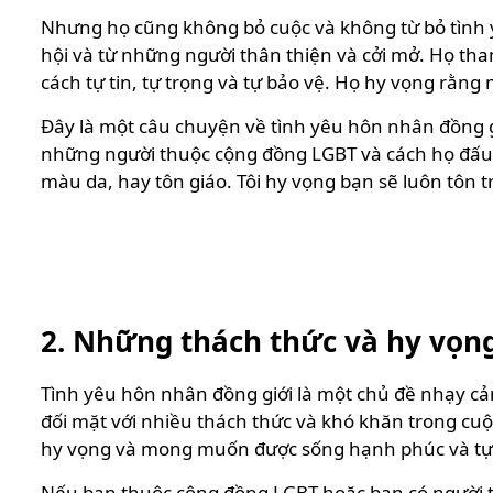
Nhưng họ cũng không bỏ cuộc và không từ bỏ tình 
hội và từ những người thân thiện và cởi mở. Họ tha
cách tự tin, tự trọng và tự bảo vệ. Họ hy vọng rằn
Đây là một câu chuyện về tình yêu hôn nhân đồng g
những người thuộc cộng đồng LGBT và cách họ đấu tr
màu da, hay tôn giáo. Tôi hy vọng bạn sẽ luôn tôn 
2. Những thách thức và hy vọn
Tình yêu hôn nhân đồng giới là một chủ đề nhạy c
đối mặt với nhiều thách thức và khó khăn trong cuộc
hy vọng và mong muốn được sống hạnh phúc và tự do
Nếu bạn thuộc cộng đồng LGBT hoặc bạn có người th