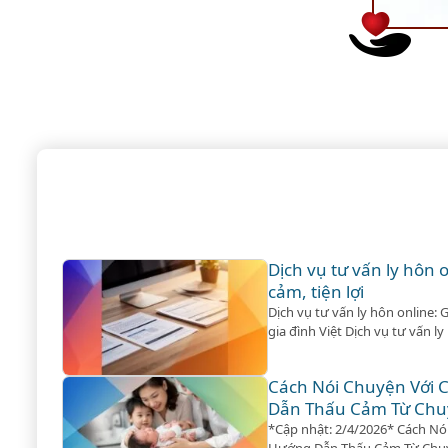
Dịch vụ tư vấn ly hôn 
cảm, tiện lợi
Dịch vụ tư vấn ly hôn online: G
gia đình Việt Dịch vụ tư vấn l
tiện lợi *Cập nhật: 2/4/2026*
không phải lúc nào cũng trải
Cách Nói Chuyện Với 
thuẫn trở nên không thể…
Dẫn Thấu Cảm Từ Chu
*Cập nhật: 2/4/2026* Cách Nó