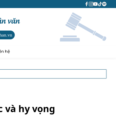
ân văn
han.vn
ên hệ
c và hy vọng