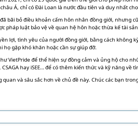
 châu Á, chỉ có Đài Loan là nước đầu tiên và duy nhất c
 đã bãi bỏ điều khoản cấm hôn nhân đồng giới, nhưng c
c pháp luật bảo vệ về quan hệ hôn hoặc thừa kế tài sản
yền lợi, tình yêu của người đồng giới, bằng cách không k
hi họ gặp khó khăn hoặc cần sự giúp đỡ.
hư VietPride để thể hiện sự đồng cảm và ủng hộ cho nhữ
S, CSAGA hay iSEE… để có thêm kiến thức và kỹ năng về t
ng quan và sâu sắc hơn về chủ đề này. Chúc các bạn tro