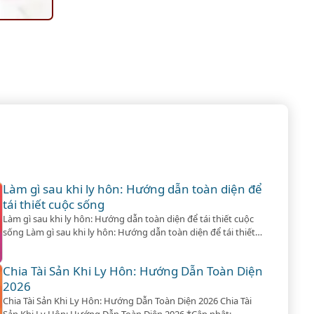
Làm gì sau khi ly hôn: Hướng dẫn toàn diện để
tái thiết cuộc sống
Làm gì sau khi ly hôn: Hướng dẫn toàn diện để tái thiết cuộc
sống Làm gì sau khi ly hôn: Hướng dẫn toàn diện để tái thiết
cuộc sống *Cập nhật: 2/4/2026* Ly hôn không chỉ là dấu chấm
hết cho một mối quan hệ mà còn là khởi đầu của một hành
Chia Tài Sản Khi Ly Hôn: Hướng Dẫn Toàn Diện
trình…
2026
Chia Tài Sản Khi Ly Hôn: Hướng Dẫn Toàn Diện 2026 Chia Tài