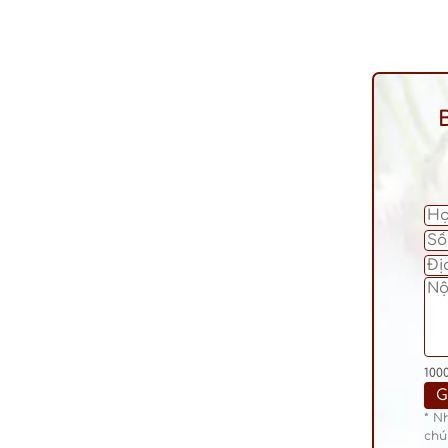
100
* N
chú