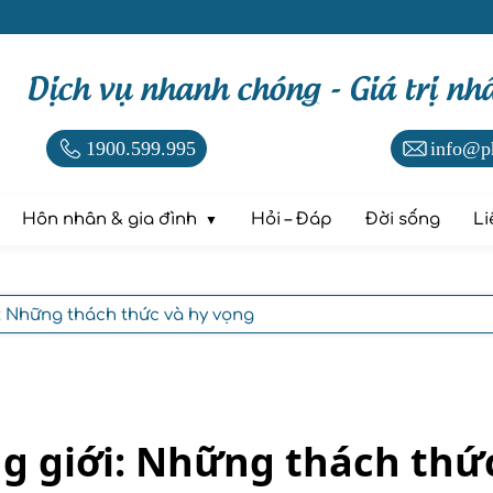
Dịch vụ nhanh chóng - Giá trị nh
1900.599.995
info@p
Hôn nhân & gia đình
Hỏi – Đáp
Đời sống
Li
: Những thách thức và hy vọng
g giới: Những thách thứ