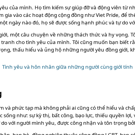
yêu của mình. Họ tìm kiếm sự giúp đỡ và động viên từ n
m gia vào các hoạt động cộng đồng như Viet Pride, để th
g một ngày nào đó, họ sẽ được sống hạnh phúc và tự do v
iới, một câu chuyện về những thách thức và hy vọng. Tô
anh cho tình yêu của mình. Tôi cũng muốn bạn biết rằng 
trọng, thấu hiểu và ủng hộ những người yêu đồng giới, kh
Tình yêu và hôn nhân giữa những người cùng giới tính
g
ảm và phức tạp mà không phải ai cũng có thể hiểu và c
 sống như: sự kỳ thị, bất công, bạo lực, thiếu quyền lợ
 với người mình yêu, được công nhận và tôn trọng bởi g
ân, bạn bè, đồng nghiệp thuộc cộng đồng LGBT, bạn có t