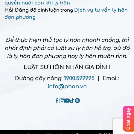
quyền nuôi con khi ly hôn
Hải Đăng
Dịch vụ tư vấn ly hôn
đã bình luận trong
đơn phương
Để thực hiện thủ tục ly hôn nhanh chóng, thì
nhất định phải có luật sư ly hôn hỗ trợ, dù đó
là ly hôn đơn phương hay ly hôn thuận tình.
LUẬT SƯ HÔN NHÂN GIA ĐÌNH
Đường dây nóng:
1900.599.995
| Email:
info@phan.vn