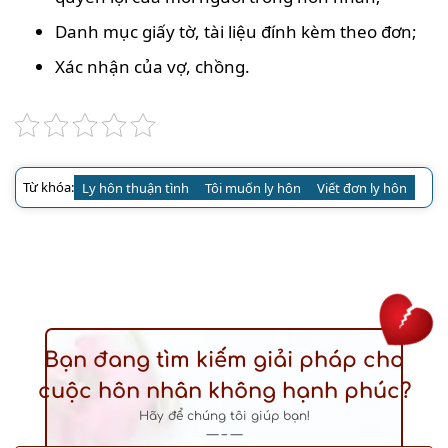
Danh mục giấy tờ, tài liệu đính kèm theo đơn;
Xác nhận của vợ, chồng.
Từ khóa:
Ly hôn thuận tình
Tôi muốn ly hôn
Viết đơn ly hôn
Bạn đang tìm kiếm giải pháp cho
cuộc hôn nhân không hạnh phúc?
Hãy để chúng tôi giúp bạn!
— – —