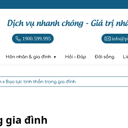
Dịch vụ nhanh chóng - Giá trị nh
1900.599.995
info@p
Hôn nhân & gia đình
Hỏi – Đáp
Đời sống
Li
h
» Bạo lực tinh thần trong gia đình
g gia đình