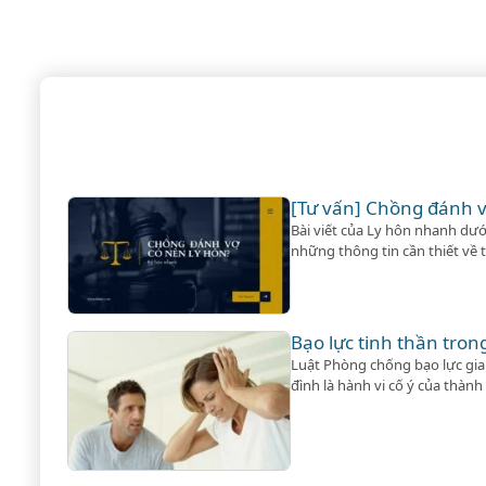
[Tư vấn] Chồng đánh v
Bài viết của Ly hôn nhanh dướ
những thông tin cần thiết về t
quá trình hỗ trợ pháp lý để b
giải quyết nhé!
Bạo lực tinh thần tron
Luật Phòng chống bạo lực gia 
đình là hành vi cố ý của thành
có khả năng gây tổn hại về thể 
thành viên khác trong gia đìn
hành vi…