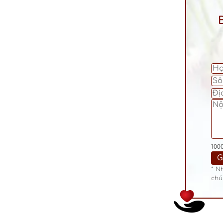
100
* N
chú