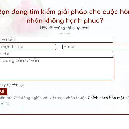
Bạn đang tìm kiếm giải pháp cho cuộc hô
nhân không hạnh phúc?
Hãy để chúng tôi giúp bạn!
— – —
0
ký tự còn lại.
hấn nút Gửi đồng nghĩa với việc bạn chấp thuận
Chính sách bảo mật
c
ng tôi.