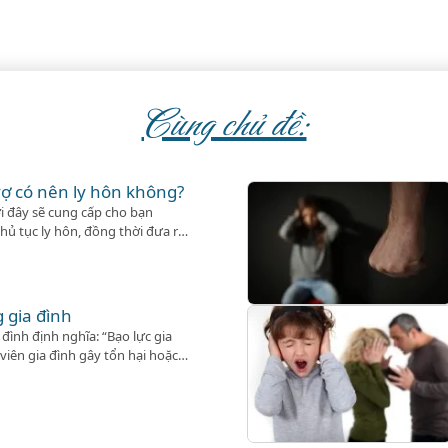
Cùng chủ đề:
ợ có nên ly hôn không?
i đây sẽ cung cấp cho bạn
hủ tục ly hôn, đồng thời đưa ra
ạn yên tâm hơn trong quá trình
g gia đình
đình định nghĩa: “Bạo lực gia
 viên gia đình gây tổn hại hoặc
chất, tinh thần, kinh tế đối với
h”. Như vậy, luật thừa nhận