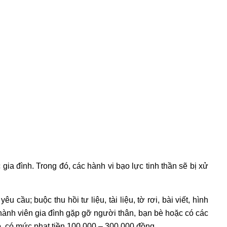
gia đình. Trong đó, các hành vi
bạo lực tinh thần
sẽ bị xử
ầu; buộc thu hồi tư liệu, tài liệu, tờ rơi, bài viết, hình
hành viên gia đình gặp gỡ người thân, bạn bè hoặc có các
ó, có mức phạt tiền 100.000 – 300.000 đồng.