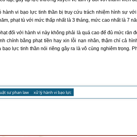
ó hành vi
bạo lực tinh thần
bị truy cứu trách nhiệm hình sự vớ
ăm, phạt tù với mức thấp nhất là 3 tháng, mức cao nhất là 7 n
ạt đối với hành vi này không phải là quá cao để đủ mức răn đe.
nh chính bằng phạt tiền hay xin lỗi nạn nhân, thậm chí cả hì
ạo lực tinh thần nói riêng gây ra là vô cùng nghiêm trọng. 
uật sư phan law
xử lý hành vi bạo lực