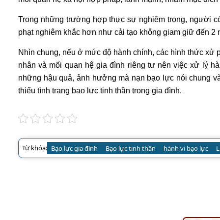
Trong những trường hợp thực sự nghiêm trọng, người c
phạt nghiêm khắc hơn như cải tạo không giam giữ đến 2 n
Nhìn chung, nếu ở mức độ hành chính, các hình thức xử ph
nhân và mối quan hệ gia đình riêng tư nên việc xử lý hà
những hậu quả, ảnh hưởng mà nạn bạo lực nói chung và b
thiểu tình trạng bạo lực tinh thần trong gia đình.
Từ khóa:
Bạo lực gia đình
Bạo lực tinh thần
hành vi bạo lực
L