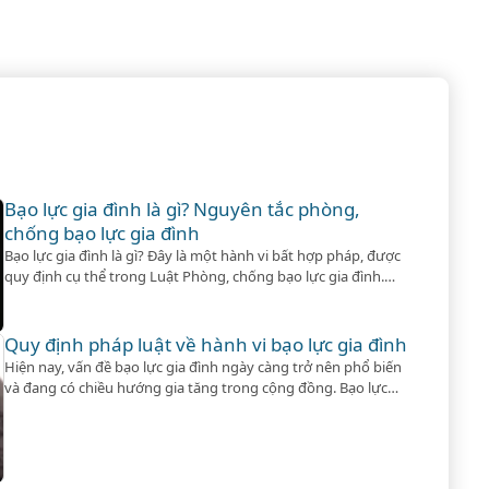
Bạo lực gia đình là gì? Nguyên tắc phòng,
chống bạo lực gia đình
Bạo lực gia đình là gì? Đây là một hành vi bất hợp pháp, được
quy định cụ thể trong Luật Phòng, chống bạo lực gia đình.
Cùng tham khảo ngay nhé!
Quy định pháp luật về hành vi bạo lực gia đình
Hiện nay, vấn đề bạo lực gia đình ngày càng trở nên phổ biến
và đang có chiều hướng gia tăng trong cộng đồng. Bạo lực
gia đình không những để lại những hậu quả về thể chất, tinh
thần cho cá nhân bị bạo hành mà còn ảnh hưởng không nhỏ
đến sự phát…