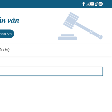
ân văn
han.vn
ên hệ