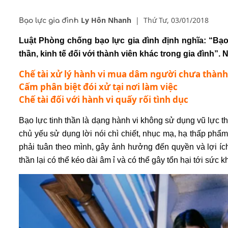
Ly Hôn Nhanh
|
Thứ Tư, 03/01/2018
Bạo lực gia đình
Luật Phòng chống bạo lực gia đình định nghĩa: “Bạo l
thần, kinh tế đối với thành viên khác trong gia đình”.
Chế tài xử lý hành vi mua dâm người chưa thành
Cấm phân biệt đói xử tại nơi làm việc
Chế tài đối với hành vi quấy rối tình dục
Bạo lực tinh thần
là dạng hành vi không sử dụng vũ lực th
chủ yếu sử dụng lời nói chì chiết, nhục mạ, hạ thấp phẩm
phải tuân theo mình, gây ảnh hưởng đến quyền và lợi íc
thần lại có thể kéo dài âm ỉ và có thể gây tổn hại tới sức 