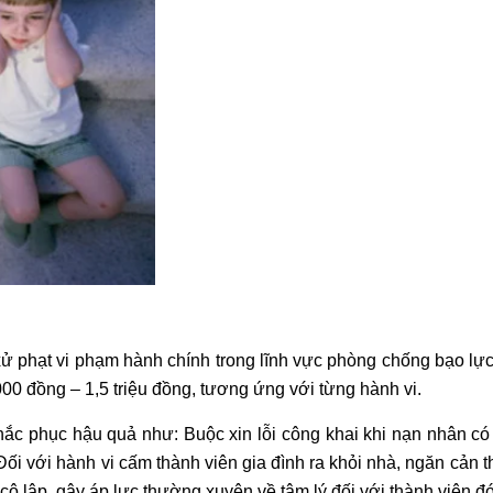
 phạt vi phạm hành chính trong lĩnh vực phòng chống bạo lực 
000 đồng – 1,5 triệu đồng, tương ứng với từng hành vi.
 phục hậu quả như: Buộc xin lỗi công khai khi nạn nhân có yêu c
 với hành vi cấm thành viên gia đình ra khỏi nhà, ngăn cản t
ô lập, gây áp lực thường xuyên về tâm lý đối với thành viên đ