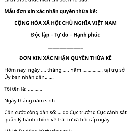
Mẫu đơn xin xác nhận quyền thừa kế:
CỘNG HÒA XÃ HỘI CHỦ NGHĨA VIỆT NAM
Độc lập – Tự do – Hạnh phúc
_______________
ĐƠN XIN XÁC NHẬN QUYỀN THỪA KẾ
Hôm nay, ngày …. tháng ….. năm ……………. tại trụ sở
Ủy ban nhân dân…….
Tôi tên là: ..………
Ngày tháng năm sinh: ..………
Căn cước công dân số: … do Cục trưởng Cục cảnh sát
quản lý hành chính về trật tự xã hội cấp ngày …