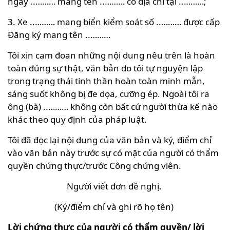
ngày ..……… mang tên ..……… có địa chỉ tại ..………;
3. Xe ..……… mang biển kiểm soát số ..……… được cấp
Đăng ký mang tên ..………
Tôi xin cam đoan những nội dung nêu trên là hoàn
toàn đúng sự thật, văn bản do tôi tự nguyện lập
trong trạng thái tinh thần hoàn toàn minh mẫn,
sáng suốt không bị đe dọa, cưỡng ép. Ngoài tôi ra
ông (bà) ..……… không còn bất cứ người thừa kế nào
khác theo quy định của pháp luật.
Tôi đã đọc lại nội dung của văn bản và ký, điểm chỉ
vào văn bản này trước sự có mặt của người có thẩm
quyền chứng thực/trước Công chứng viên.
Người viết đơn đề nghị.
(Ký/điểm chỉ và ghi rõ họ tên)
Lời chứng thực của người có thẩm quyền/ lời