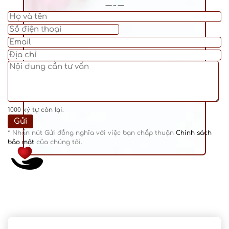
— – —
1000
ký tự còn lại.
* Nhấn nút Gửi đồng nghĩa với việc bạn chấp thuận
Chính sách
bảo mật
của chúng tôi.