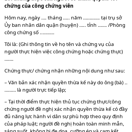
chứng của công chứng viên
Hôm nay, ngày …. tháng ….. năm …………. tại trụ sở
Ủy ban nhân dân quận (huyện) ….. tỉnh ……. /Phòng
công chứng số ..………
Tôi là: (Ghi thông tin về họ tên và chứng vụ của
người thực hiện việc công chứng hoặc chứng thực)
…….
Chứng thực/ chứng nhận những nội dung như sau:
– Văn bản xác nhận quyền thừa kế này do ông (bà) ..
……… là người trực tiếp lập;
– Tại thời điểm thực hiện thủ tục chứng thực/công
chứng người đề nghị xác nhận quyền thừa kế có đầy
đủ năng lực hành vi dân sự phù hợp theo quy định
của pháp luật; người đề nghị hoàn toàn minh mẫn,
sáng suốt, không bị đe dọa, cưỡng ép và cam kết