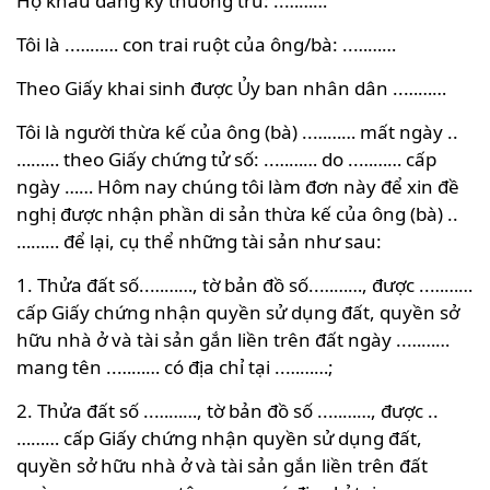
Hộ khẩu đăng ký thường trú: ..………
Tôi là ..……… con trai ruột của ông/bà: ..………
Theo Giấy khai sinh được Ủy ban nhân dân ..………
Tôi là người thừa kế của ông (bà) ..……… mất ngày ..
……… theo Giấy chứng tử số: ..……… do ..……… cấp
ngày …… Hôm nay chúng tôi làm đơn này để xin đề
nghị được nhận phần di sản thừa kế của ông (bà) ..
……… để lại, cụ thể những tài sản như sau:
1. Thửa đất số..………, tờ bản đồ số..………, được ..………
cấp Giấy chứng nhận quyền sử dụng đất, quyền sở
hữu nhà ở và tài sản gắn liền trên đất ngày ..………
mang tên ..……… có địa chỉ tại ..………;
2. Thửa đất số ..………, tờ bản đồ số ..………, được ..
……… cấp Giấy chứng nhận quyền sử dụng đất,
quyền sở hữu nhà ở và tài sản gắn liền trên đất