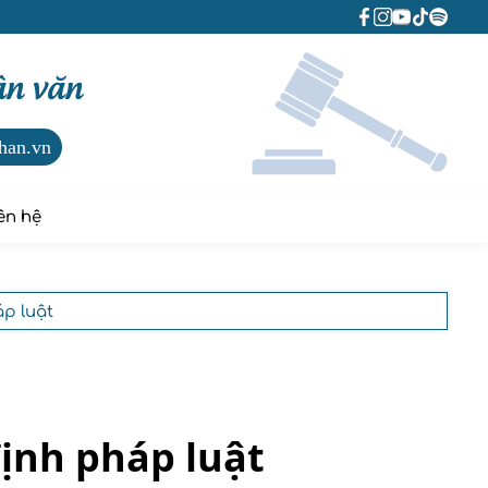
ân văn
han.vn
ên hệ
áp luật
định pháp luật