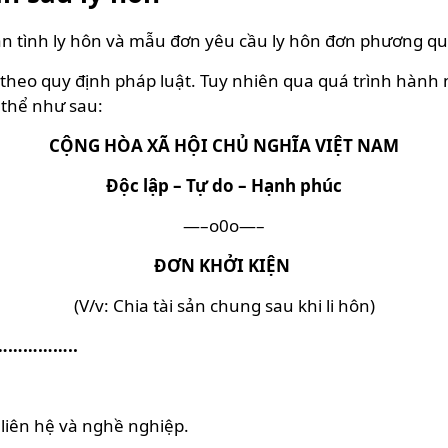
n tình ly hôn và mẫu đơn yêu cầu ly hôn đơn phương qua
u theo quy định pháp luật. Tuy nhiên qua quá trình hàn
 thể như sau:
CỘNG HÒA XÃ HỘI CHỦ NGHĨA VIỆT NAM
Độc lập – Tự do – Hạnh phúc
—–o0o—–
ĐƠN KHỞI KIỆN
(V/v: Chia tài sản chung sau khi li hôn)
………………..
i liên hệ và nghề nghiệp.