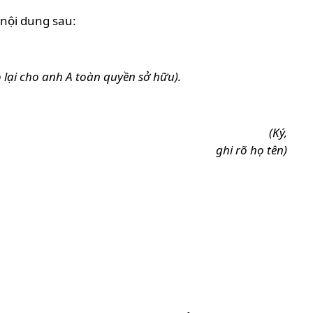
 nội dung sau:
lại cho anh A toàn quyền sở hữu).
m đơn
(Ký,
ghi rõ họ tên)