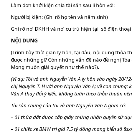
Làm đơn khởi kiện chia tài sản sau li hôn với:
Người bị kiện: (Ghi rõ họ tên và năm sinh)
Ghi rõ nơi ĐKHH và nơi cư trú hiện tại, số điện thoạ
NỘI DUNG
(Trình bày thời gian ly hôn, tại đâu, nội dung thỏa
được những gì? Còn những vấn đề nào đề nghị Tòa án 
Mong muốn giải quyết như thế nào?).
(Ví dụ: Tôi và anh Nguyễn Văn A ly hôn vào ngày 20/1
chị Nguyễn T. H với anh Nguyễn Văn A; về con chung: 
Văn A thay đổi ý kiến, không tuân theo thỏa thuận nê
Tài sản chung của tôi và anh Nguyễn Văn A gồm có:
– 01 thửa đất được cấp giấy chứng nhận quyền sử dụn
– 01 chiếc xe BMW trị giá 7,5 tỷ đồng mang biển số 8sx