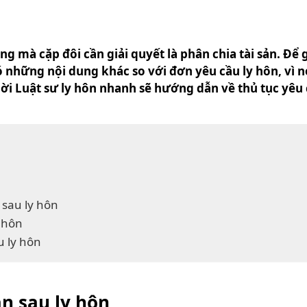
g mà cặp đôi cần giải quyết là phân chia tài sản. Để g
ó những nội dung khác so với đơn yêu cầu ly hôn, vì nó
ời Luật sư ly hôn nhanh sẽ hướng dẫn về thủ tục yêu c
 sau ly hôn
y hôn
u ly hôn
ản sau ly hôn