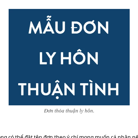
Đơn thỏa thuận ly hôn.
hồng có thể đặt tên đơn theo ý chí mong muốn cá nhân n