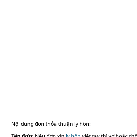
Nội dung đơn thỏa thuận ly hôn:
Tên đơn
: Nếu đơn xin
ly hôn
viết tay thì vợ hoặc c