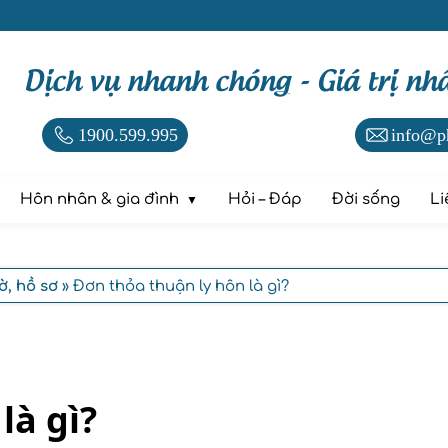
Dịch vụ nhanh chóng - Giá trị nh
1900.599.995
info@p
Hôn nhân & gia đình
Hỏi – Đáp
Đời sống
Li
ờ, hồ sơ
» Đơn thỏa thuận ly hôn là gì?
là gì?