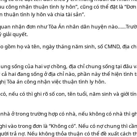
 cầu công nhận thuận tình ly hôn”, cũng có thể đặt là “Đ
 thuận tình ly hôn và chia tài sản”.
ơ quan nhận đơn như Tòa Án nhân dân huyện nào……Trườn
 giải quyết.
 gồm họ và tên, ngày tháng năm sinh, số CMND, địa chỉ 
chung sống của hai vợ chồng, địa chỉ chung sống tại đâu 
nay cả hai đang sống ở địa chỉ nào, phần này thể hiện tì
ị Tòa án công nhận việc thuận tình ly hôn.
ó, nếu có thì ghi rõ số con, tên tuổi, năm sinh và giới
 nhà ở trong trường hợp có nhà, nếu không có nhà thì gh
i vào trong đơn là “Không có”. Nếu có nợ chung thì cần t
gười trả nợ. Nếu không thỏa thuận có thể đề xuất cách t