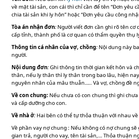
về mặt tài sản, con cái thì chỉ cần để tên “Đơn yêu
chia tài sản khi ly hôn” hoặc “Đơn yêu cầu công nhận
Tòa án nhận đơn
:
Người viết đơn cần ghi rõ tên c
cấp tỉnh, thành phố là cơ quan có thẩm quyền thụ lý
Thông tin cá nhân của vợ, chồng
:
Nội dung này bao
người.
Nội dung đơn
:
Ghi thông tin thời gian kết hôn và 
thân, nếu ly thân thì ly thân trong bao lâu, hiện 
nguyên nhân của mâu thuẫn….. Và vợ, chồng đề ngh
Về con chung:
Nếu chưa có con chung thì ghi chưa c
và cấp dưỡng cho con.
Về nhà ở
:
Hai bên có thể tự thỏa thuận với nhau về
Về phần vay nợ chung : Nếu không có nợ chung sẽ gh
gian trả, người cho vay, tên tài sản,… Thỏa thuận n