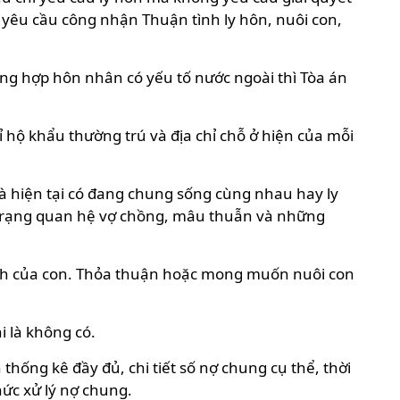
ơn yêu cầu công nhận Thuận tình ly hôn, nuôi con,
g hợp hôn nhân có yếu tố nước ngoài thì Tòa án
hộ khẩu thường trú và địa chỉ chỗ ở hiện của mỗi
và hiện tại có đang chung sống cùng nhau hay ly
nh trạng quan hệ vợ chồng, mâu thuẫn và những
 tính của con. Thỏa thuận hoặc mong muốn nuôi con
i là không có.
hống kê đầy đủ, chi tiết số nợ chung cụ thể, thời
hức xử lý nợ chung.