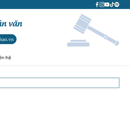
ân văn
han.vn
ên hệ