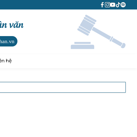
ân văn
han.vn
ên hệ