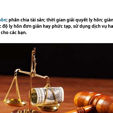
hôn
; phân chia tài sản; thời gian giải quyết ly hôn; gi
độ ly hôn đơn giản hay phức tạp, sử dụng dịch vụ hay
y cho các bạn.