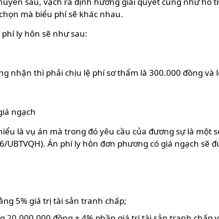
chuyên sâu, vạch ra định hướng giải quyết cũng như hỗ 
a chọn mà biểu phí sẽ khác nhau.
phí ly hôn sẽ như sau:
ng nhận thì phải chịu lệ phí sơ thẩm là 300.000 đồng và 
giá ngạch
ểu là vụ án mà trong đó yêu cầu của đương sự là một số 
16/UBTVQH). Án phí ly hôn đơn phương có giá ngạch sẽ đ
ng 5% giá trị tài sản tranh chấp;
 20.000.000 đồng + 4% phần giá trị tài sản tranh chấp 