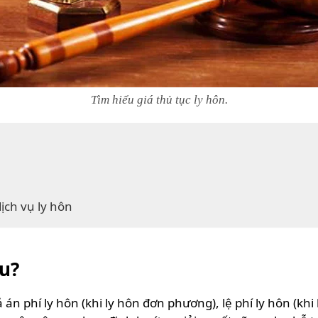
Tìm hiểu giá thủ tục ly hôn.
ịch vụ ly hôn
êu?
rả án phí ly hôn (khi ly hôn đơn phương), lệ phí ly hôn (kh