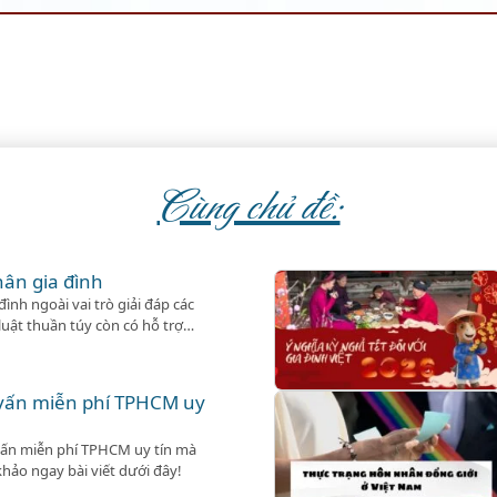
Cùng chủ đề:
hân gia đình
ình ngoài vai trò giải đáp các
uật thuần túy còn có hỗ trợ
cần.
 vấn miễn phí TPHCM uy
vấn miễn phí TPHCM uy tín mà
hảo ngay bài viết dưới đây!