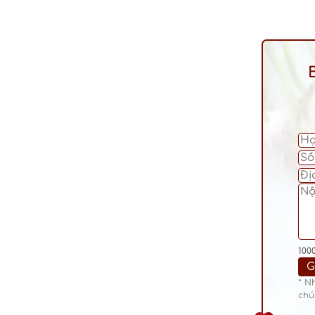
100
* N
chú