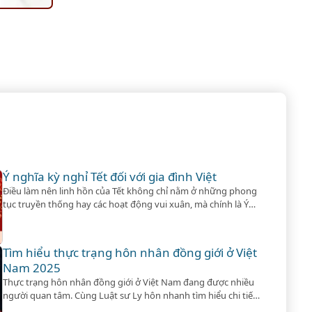
Ý nghĩa kỳ nghỉ Tết đối với gia đình Việt
Điều làm nên linh hồn của Tết không chỉ nằm ở những phong
tục truyền thống hay các hoạt động vui xuân, mà chính là Ý
nghĩa kỳ nghỉ Tết đối với mỗi gia đình.
Tìm hiểu thực trạng hôn nhân đồng giới ở Việt
Nam 2025
Thực trạng hôn nhân đồng giới ở Việt Nam đang được nhiều
người quan tâm. Cùng Luật sư Ly hôn nhanh tìm hiểu chi tiết
luật quy định về vấn đề này nhé!