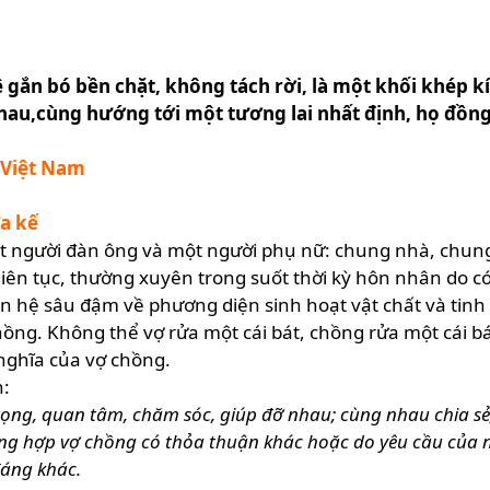
 gắn bó bền chặt, không tách rời, là một khối khép k
u,cùng hướng tới một tương lai nhất định, họ đồng
 Việt Nam
ừa kế
t người đàn ông và một người phụ nữ: chung nhà, chung
liên tục, thường xuyên trong suốt thời kỳ hôn nhân do c
liên hệ sâu đậm về phương diện sinh hoạt vật chất và tin
ồng. Không thể vợ rửa một cái bát, chồng rửa một cái b
 nghĩa của vợ chồng.
h:
ọng, quan tâm, chăm sóc, giúp đỡ nhau; cùng nhau chia sẻ, 
ng hợp vợ chồng có thỏa thuận khác hoặc do yêu cầu của n
 đáng khác.