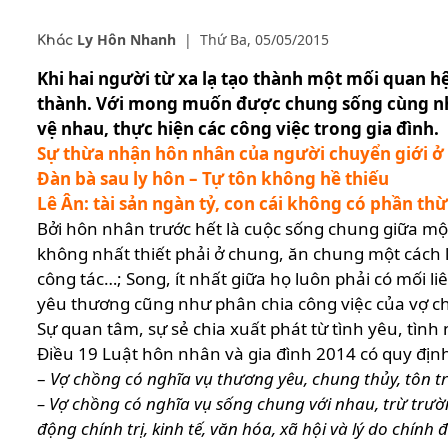
Ly Hôn Nhanh
|
Thứ Ba, 05/05/2015
Khác
Khi hai người từ xa lạ tạo thành một mối quan hệ
thành. Với mong muốn được chung sống cùng nha
vệ nhau, thực hiện các công việc trong gia đình.
Sự thừa nhận hôn nhân của người chuyển giới ở
Đàn bà sau ly hôn – Tự tôn không hề thiếu
Lê Ân: tài sản ngàn tỷ, con cái không có phần th
Bởi hôn nhân trước hết là cuộc sống chung giữa mộ
không nhất thiết phải ở chung, ăn chung một cách 
công tác…; Song, ít nhất giữa họ luôn phải có mối 
yêu thương cũng như phân chia công việc của vợ ch
Sự quan tâm, sự sẻ chia xuất phát từ tình yêu, tình
Điều 19 Luật hôn nhân và gia đình 2014 có quy địn
–
Vợ chồng có nghĩa vụ thương yêu, chung thủy, tôn tr
– Vợ chồng có nghĩa vụ sống chung với nhau, trừ trườ
động chính trị, kinh tế, văn hóa, xã hội và lý do chính