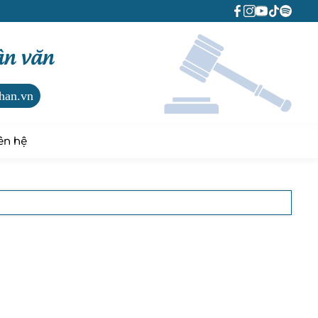
ân văn
han.vn
ên hệ