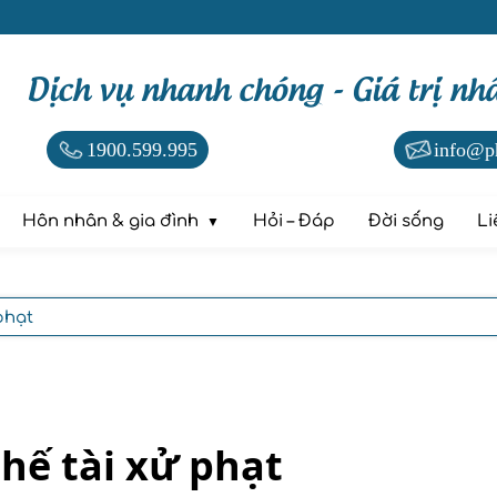
Dịch vụ nhanh chóng - Giá trị nh
1900.599.995
info@p
Hôn nhân & gia đình
Hỏi – Đáp
Đời sống
Li
phạt
chế tài xử phạt