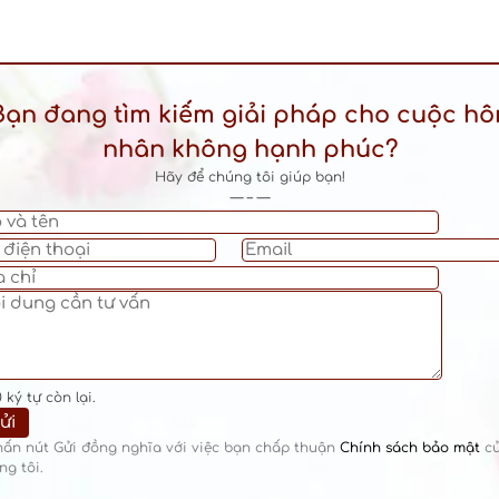
Bạn đang tìm kiếm giải pháp cho cuộc hô
nhân không hạnh phúc?
Hãy để chúng tôi giúp bạn!
— – —
0
ký tự còn lại.
hấn nút Gửi đồng nghĩa với việc bạn chấp thuận
Chính sách bảo mật
c
ng tôi.