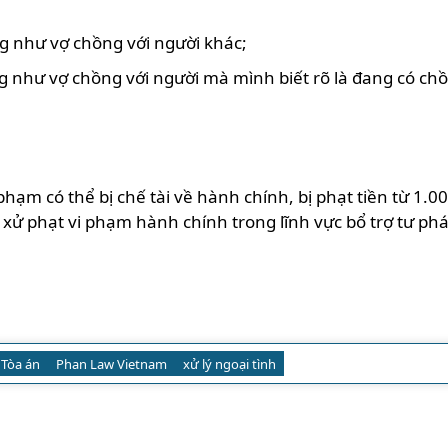
 như vợ chồng với người khác;
như vợ chồng với người mà mình biết rõ là đang có chồ
phạm có thể bị chế tài về hành chính, bị phạt tiền từ 1.
ử phạt vi phạm hành chính trong lĩnh vực bổ trợ tư pháp
 Tòa án
Phan Law Vietnam
xử lý ngoại tình