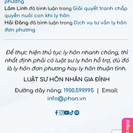
phương
Lâm Linh
Giải quyết tranh chấp
đã bình luận trong
quyền nuôi con khi ly hôn
Hải Đăng
Dịch vụ tư vấn ly hôn
đã bình luận trong
đơn phương
Để thực hiện thủ tục ly hôn nhanh chóng, thì
nhất định phải có luật sư ly hôn hỗ trợ, dù đó
là ly hôn đơn phương hay ly hôn thuận tình.
LUẬT SƯ HÔN NHÂN GIA ĐÌNH
Đường dây nóng:
1900.599.995
| Email:
info@phan.vn