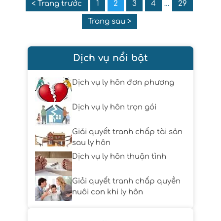
< Trang trước
1
2
3
4
…
29
Trang sau >
Dịch vụ nổi bật
Dịch vụ ly hôn đơn phương
Dịch vụ ly hôn trọn gói
Giải quyết tranh chấp tài sản
sau ly hôn
Dịch vụ ly hôn thuận tình
Giải quyết tranh chấp quyền
nuôi con khi ly hôn