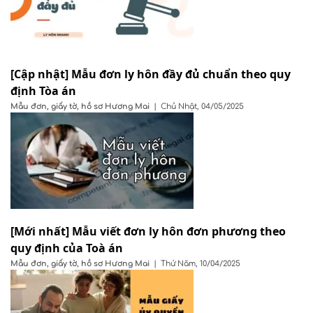
[Cập nhật] Mẫu đơn ly hôn đầy đủ chuẩn theo quy
định Tòa án
Mẫu đơn, giấy tờ, hồ sơ
Hương Mai
|
Chủ Nhật, 04/05/2025
[Mới nhất] Mẫu viết đơn ly hôn đơn phương theo
quy định của Toà án
Mẫu đơn, giấy tờ, hồ sơ
Hương Mai
|
Thứ Năm, 10/04/2025