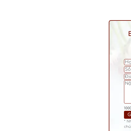
100
* N
chú