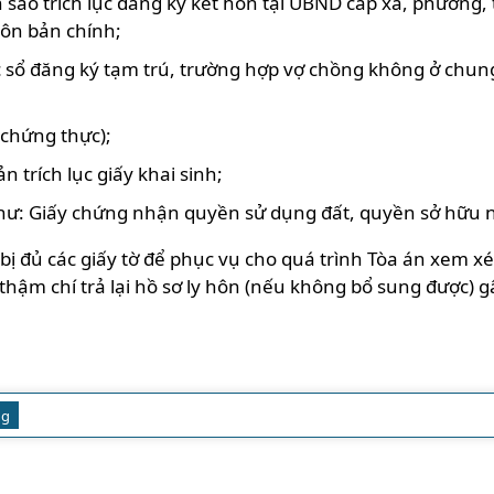
sao trích lục đăng ký kết hôn tại UBND cấp xã, phường, 
hôn bản chính;
 sổ đăng ký tạm trú, trường hợp vợ chồng không ở chung
chứng thực);
 trích lục giấy khai sinh;
như: Giấy chứng nhận quyền sử dụng đất, quyền sở hữu 
 đủ các giấy tờ để phục vụ cho quá trình Tòa án xem xét
 thậm chí trả lại hồ sơ ly hôn (nếu không bổ sung được) 
ng