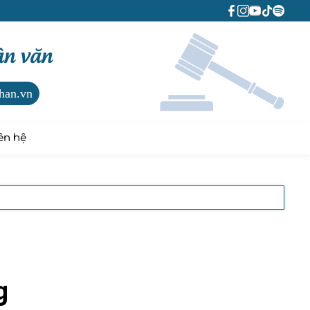
ân văn
han.vn
ên hệ
g