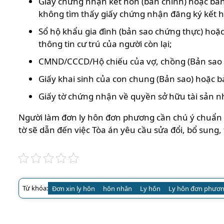
Giấy chứng nhận kết hôn (bản chính) hoặc bản 
không tìm thấy giấy chứng nhận đăng ký kết 
Sổ hộ khẩu gia đình (bản sao chứng thực) hoặc
thông tin cư trú của người còn lại;
CMND/CCCD/Hộ chiếu của vợ, chồng (Bản sao 
Giấy khai sinh của con chung (Bản sao) hoặc bản
Giấy tờ chứng nhận về quyền sở hữu tài sản 
Người làm đơn ly hôn đơn phương cần chú ý chuẩn bị
tờ sẽ dẫn đến việc Tòa án yêu cầu sửa đổi, bổ sung,
Từ khóa:
Đơn xin ly hôn
hôn nhân
Ly hôn
Ly hôn đơn phươ