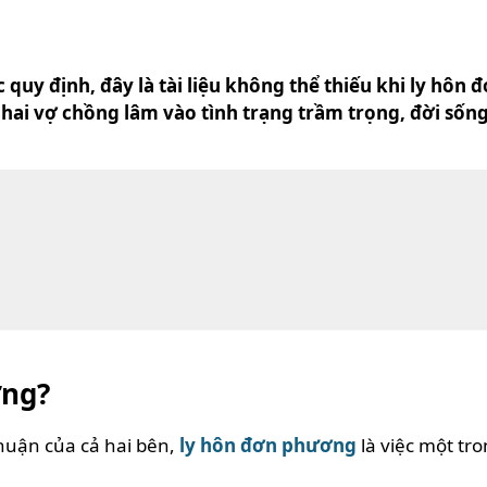
uy định, đây là tài liệu không thể thiếu khi ly hôn đ
 hai vợ chồng lâm vào tình trạng trầm trọng, đời số
ơng?
thuận của cả hai bên,
l
y hôn đơn phương
là việc một tro