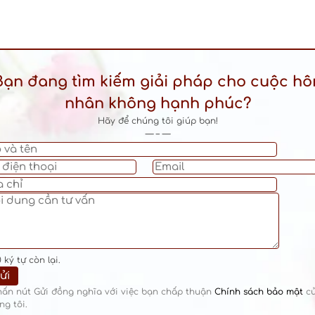
Bạn đang tìm kiếm giải pháp cho cuộc hô
nhân không hạnh phúc?
Hãy để chúng tôi giúp bạn!
— – —
0
ký tự còn lại.
hấn nút Gửi đồng nghĩa với việc bạn chấp thuận
Chính sách bảo mật
c
ng tôi.