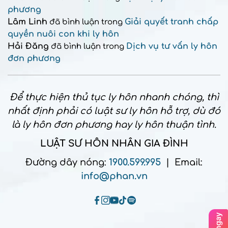
phương
Lâm Linh
Giải quyết tranh chấp
đã bình luận trong
quyền nuôi con khi ly hôn
Hải Đăng
Dịch vụ tư vấn ly hôn
đã bình luận trong
đơn phương
Để thực hiện thủ tục ly hôn nhanh chóng, thì
nhất định phải có luật sư ly hôn hỗ trợ, dù đó
là ly hôn đơn phương hay ly hôn thuận tình.
LUẬT SƯ HÔN NHÂN GIA ĐÌNH
Đường dây nóng:
1900.599.995
| Email:
info@phan.vn