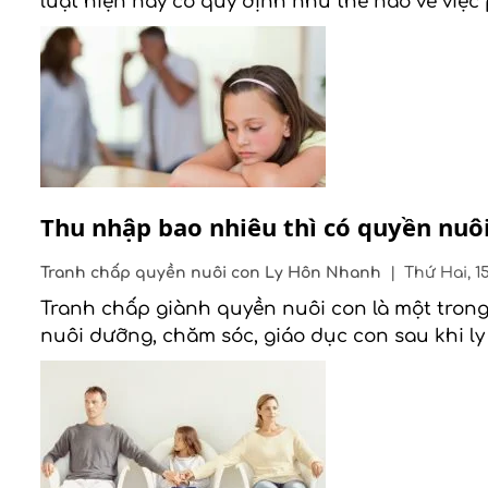
luật hiện nay có quy định như thế nào về việc
Thu nhập bao nhiêu thì có quyền nuô
Tranh chấp quyền nuôi con
Ly Hôn Nhanh
|
Thứ Hai, 15
Tranh chấp giành quyền nuôi con là một trong
nuôi dưỡng, chăm sóc, giáo dục con sau khi ly 