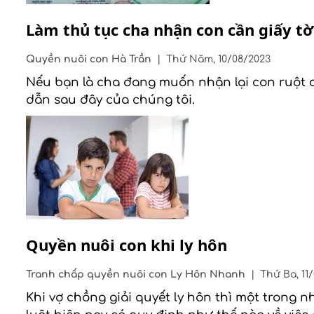
Làm thủ tục cha nhận con cần giấy tờ
Quyền nuôi con
Hà Trần
|
Thứ Năm, 10/08/2023
Nếu bạn là cha đang muốn nhận lại con ruột củ
dẫn sau đây của chúng tôi.
Quyền nuôi con khi ly hôn
Tranh chấp quyền nuôi con
Ly Hôn Nhanh
|
Thứ Ba, 11
Khi vợ chồng giải quyết ly hôn thì một trong