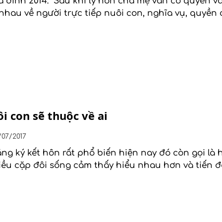
a đình 2014: “Sau khi ly hôn cha mẹ vẫn có quyền 
nhau về người trực tiếp nuôi con, nghĩa vụ, quyền
i con sẽ thuộc về ai
/07/2017
 ký kết hôn rất phổ biến hiện nay đó còn gọi là h
ều cặp đôi sống cảm thấy hiểu nhau hơn và tiến 