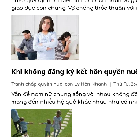
Theo quy định tại Điều 81 Luật hôn nhân và gi
giáo dục con chung. Vợ chồng thỏa thuận với 
Khi không đăng ký kết hôn quyền nuô
Tranh chấp quyền nuôi con
Ly Hôn Nhanh
|
Thứ Tư, 26
Vấn đề nam nữ chung sống với nhau không đăng
mang đến nhiều hệ quả khác nhau như có nhi