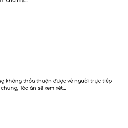
ôn, cha mẹ…
ng không thỏa thuận được về người trực tiếp
n chung, Tòa án sẽ xem xét…