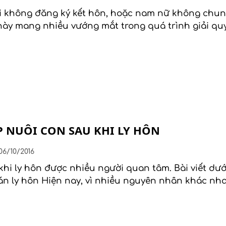
i không đăng ký kết hôn, hoặc nam nữ không chun
này mang nhiều vướng mắt trong quá trình giải qu
P NUÔI CON SAU KHI LY HÔN
6/10/2016
 khi ly hôn được nhiều người quan tâm. Bài viết dư
 án ly hôn Hiện nay, vì nhiều nguyên nhân khác nh