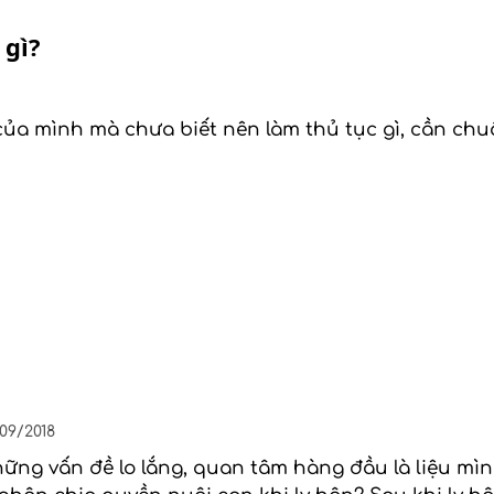
 gì?
a mình mà chưa biết nên làm thủ tục gì, cần chuẩn 
/09/2018
 những vấn đề lo lắng, quan tâm hàng đầu là liệu 