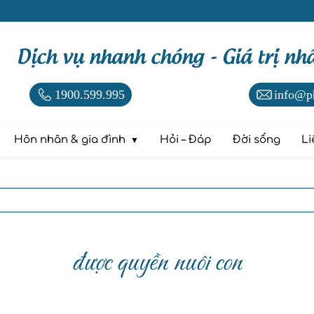
Dịch vụ nhanh chóng - Giá trị nh
1900.599.995
info@p
Hôn nhân & gia đình
Hỏi – Đáp
Đời sống
Li
được quyền nuôi con