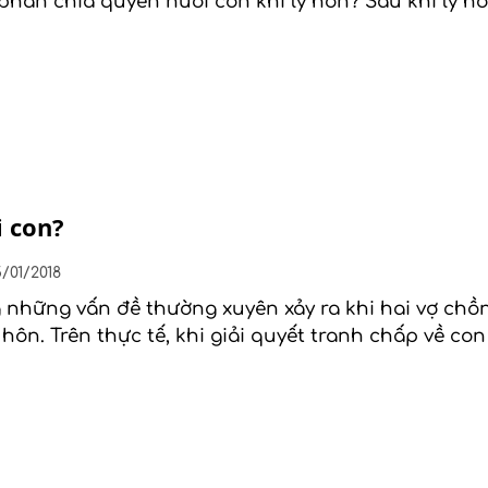
 phân chia quyền nuôi con khi ly hôn? Sau khi ly h
i con?
/01/2018
 những vấn đề thường xuyên xảy ra khi hai vợ chồ
hôn. Trên thực tế, khi giải quyết tranh chấp về co