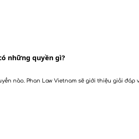
 có những quyền gì?
n nào. Phan Law Vietnam sẽ giới thiệu giải đáp vấ