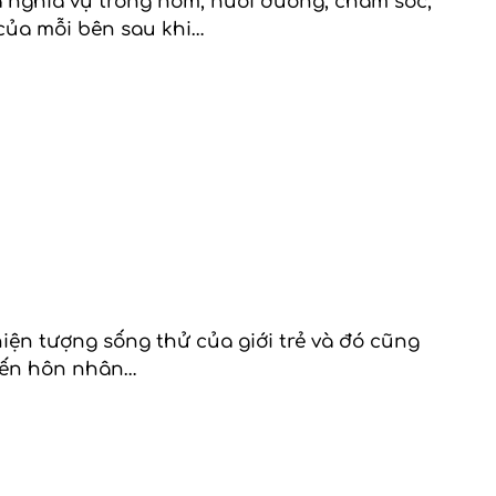
và nghĩa vụ trông nom, nuôi dưỡng, chăm sóc,
 của mỗi bên sau khi…
iện tượng sống thử của giới trẻ và đó cũng
đến hôn nhân…