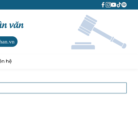
ân văn
han.vn
ên hệ