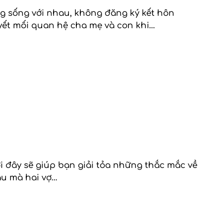
g sống với nhau, không đăng ký kết hôn
yết mối quan hệ cha mẹ và con khi…
ới đây sẽ giúp bạn giải tỏa những thắc mắc về
au mà hai vợ…