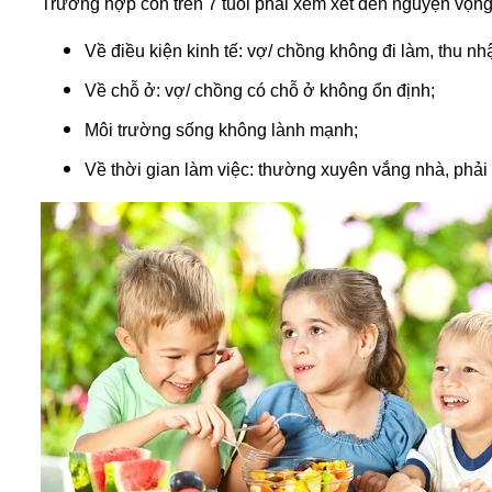
Trường hợp con trên 7 tuổi phải xem xét đến nguyện vọng
Về điều kiện kinh tế: vợ/ chồng không đi làm, thu n
Về chỗ ở: vợ/ chồng có chỗ ở không ổn định;
Môi trường sống không lành mạnh;
Về thời gian làm việc: thường xuyên vắng nhà, phả