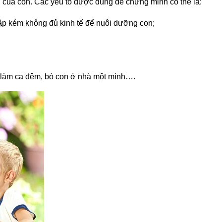
 của con. Các yếu tố được dùng để chứng minh có thể là:
hập kém không đủ kinh tế để nuôi dưỡng con;
i làm ca đêm, bỏ con ở nhà một mình….