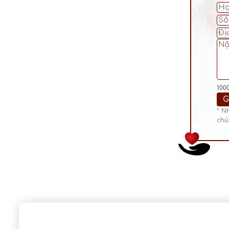
100
* N
chú