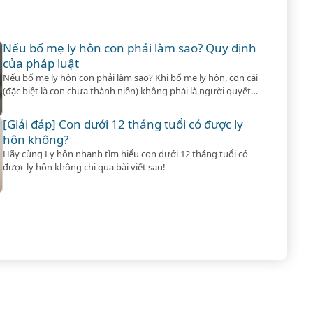
Nếu bố mẹ ly hôn con phải làm sao? Quy định
của pháp luật
Nếu bố mẹ ly hôn con phải làm sao? Khi bố mẹ ly hôn, con cái
(đặc biệt là con chưa thành niên) không phải là người quyết
định việc ly hôn, nhưng lại là đối tượng được pháp luật ưu
tiên bảo vệ đặc biệt.
[Giải đáp] Con dưới 12 tháng tuổi có được ly
hôn không?
Hãy cùng Ly hôn nhanh tìm hiểu con dưới 12 tháng tuổi có
được ly hôn không chi qua bài viết sau!