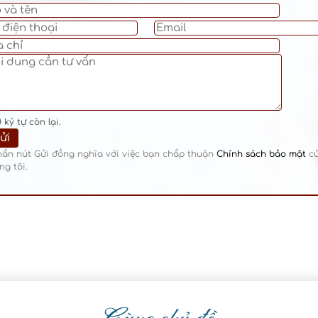
0
ký tự còn lại.
hấn nút Gửi đồng nghĩa với việc bạn chấp thuận
Chính sách bảo mật
c
ng tôi.