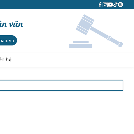
ân văn
han.vn
ên hệ