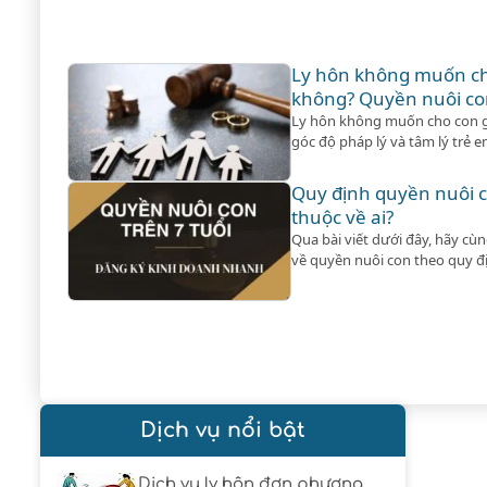
Ly hôn không muốn ch
không? Quyền nuôi co
Ly hôn không muốn cho con 
góc độ pháp lý và tâm lý trẻ 
không phải lúc nào cũng là gi
Quy định quyền nuôi co
thuộc về ai?
Qua bài viết dưới đây, hãy cùn
về quyền nuôi con theo quy đ
Dịch vụ nổi bật
Dịch vụ ly hôn đơn phương