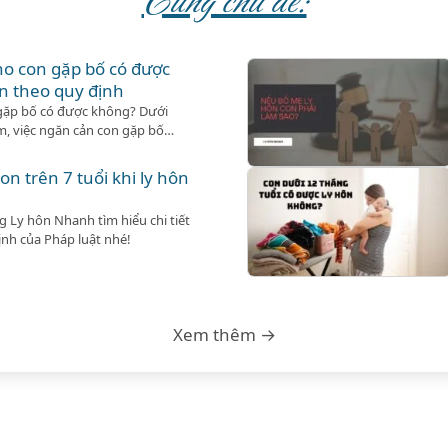
Cùng chủ đề:
o con gặp bố có được
n theo quy định
gặp bố có được không? Dưới
em, việc ngăn cản con gặp bố
ải pháp phù hợp.
n trên 7 tuổi khi ly hôn
g Ly hôn Nhanh tìm hiểu chi tiết
ịnh của Pháp luật nhé!
Xem thêm →