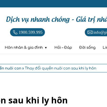
Dịch vụ nhanh chóng - Giá trị nh
1900.599.995
info@p
Hôn nhân & gia đình
Hỏi – Đáp
Đời sống
Li
ền nuôi con
» Thay đổi quyền nuôi con sau khi ly hôn
on sau khi ly hôn