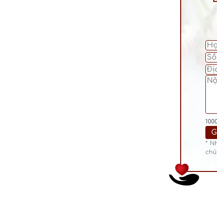
100
* N
chú