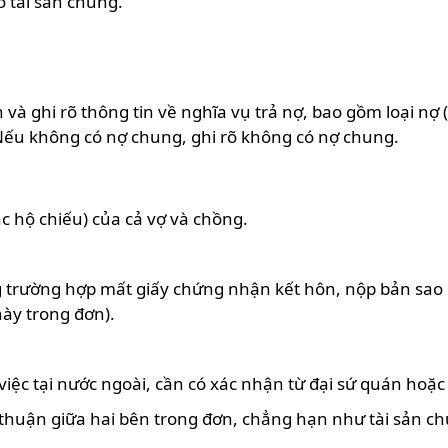
ó tài sản chung.
à ghi rõ thông tin về nghĩa vụ trả nợ, bao gồm loại nợ (t
 Nếu không có nợ chung, ghi rõ không có nợ chung.
 hộ chiếu) của cả vợ và chồng.
g trường hợp mất giấy chứng nhận kết hôn, nộp bản sao
này trong đơn).
iệc tại nước ngoài, cần có xác nhận từ đại sứ quán hoặc
ỏa thuận giữa hai bên trong đơn, chẳng hạn như tài sản 