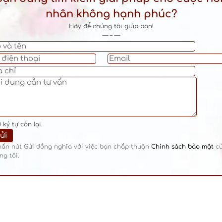
nhân không hạnh phúc?
Hãy để chúng tôi giúp bạn!
— – —
0
ký tự còn lại.
hấn nút Gửi đồng nghĩa với việc bạn chấp thuận
Chính sách bảo mật
c
ng tôi.