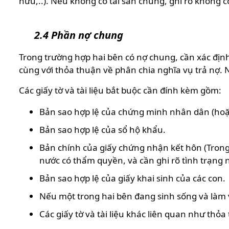
hữu,..). Nếu không có tài sản chung, ghi rõ không c
2.4 Phần nợ chung
Trong trường hợp hai bên có nợ chung, cần xác định v
cùng với thỏa thuận về phân chia nghĩa vụ trả nợ.
Các giấy tờ và tài liệu bắt buộc cần đính kèm gồm:
Bản sao hợp lệ của chứng minh nhân dân (hoặc
Bản sao hợp lệ của sổ hộ khẩu.
Bản chính của giấy chứng nhận kết hôn (Tron
nước có thẩm quyền, và cần ghi rõ tình trạng 
Bản sao hợp lệ của giấy khai sinh của các con.
Nếu một trong hai bên đang sinh sống và làm v
Các giấy tờ và tài liệu khác liên quan như th