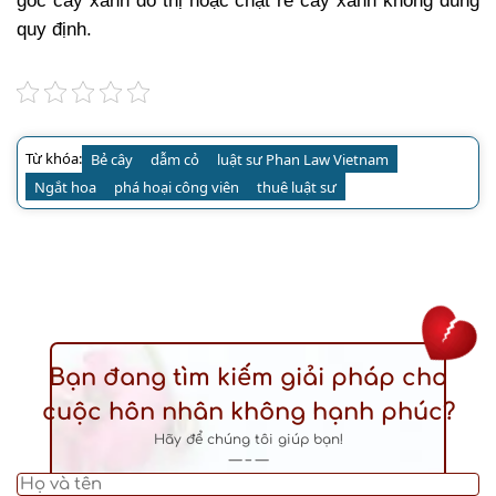
gốc cây xanh đô thị hoặc chặt rễ cây xanh không đúng
quy định.
Từ khóa:
Bẻ cây
dẫm cỏ
luật sư Phan Law Vietnam
Ngắt hoa
phá hoại công viên
thuê luật sư
Bạn đang tìm kiếm giải pháp cho
cuộc hôn nhân không hạnh phúc?
Hãy để chúng tôi giúp bạn!
— – —