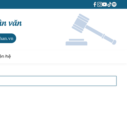
ân văn
han.vn
ên hệ