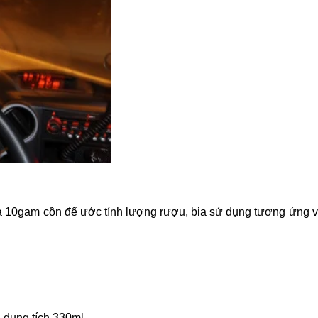
ứa 10gam cồn để ước tính lượng rượu, bia sử dụng tương ứng 
a dung tích 330ml.