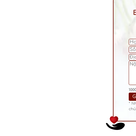
100
* N
chú