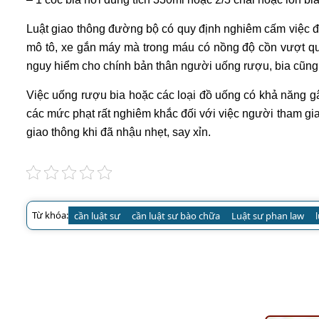
Luật giao thông đường bộ có quy định nghiêm cấm việc đ
mô tô, xe gắn máy mà trong máu có nồng độ cồn vượt quá 
nguy hiểm cho chính bản thân người uống rượu, bia cũng
Việc uống rượu bia hoặc các loại đồ uống có khả năng gâ
các mức phạt rất nghiêm khắc đối với việc người tham gi
giao thông khi đã nhậu nhẹt, say xỉn.
Từ khóa:
cần luật sư
cần luật sư bào chữa
Luật sư phan law