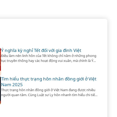
Ý nghĩa kỳ nghỉ Tết đối với gia đình Việt
Điều làm nên linh hồn của Tết không chỉ nằm ở những phong
tục truyền thống hay các hoạt động vui xuân, mà chính là Ý
nghĩa kỳ nghỉ Tết đối với mỗi gia đình.
Tìm hiểu thực trạng hôn nhân đồng giới ở Việt
Nam 2025
Thực trạng hôn nhân đồng giới ở Việt Nam đang được nhiều
người quan tâm. Cùng Luật sư Ly hôn nhanh tìm hiểu chi tiết
luật quy định về vấn đề này nhé!