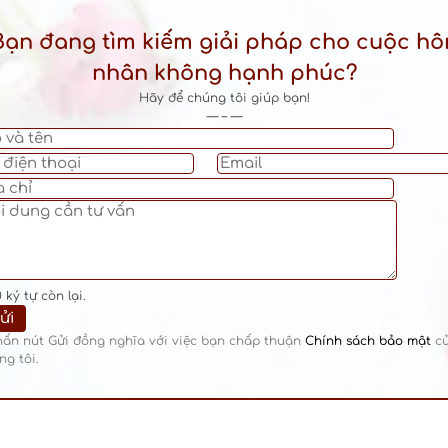
Bạn đang tìm kiếm giải pháp cho cuộc hô
nhân không hạnh phúc?
Hãy để chúng tôi giúp bạn!
— – —
0
ký tự còn lại.
hấn nút Gửi đồng nghĩa với việc bạn chấp thuận
Chính sách bảo mật
c
ng tôi.