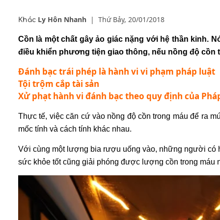
Ly Hôn Nhanh
|
Thứ Bảy, 20/01/2018
Khác
Cồn là một chất gây ảo giác nặng với hệ thần kinh. 
điều khiển phương tiện giao thông, nếu
nồng độ cồn
t
Đánh bạc trái phép là hành vi vi phạm pháp luật
Tội trộm cắp tài sản
Xử phạt hành vi đánh bạc theo quy định của Pháp
Thực tế, việc căn cứ vào
nồng độ cồn
trong máu để ra mức
mốc tính và cách tính khác nhau.
Với cùng một lượng bia rượu uống vào, những người có h
sức khỏe tốt cũng giải phóng được lượng cồn trong máu