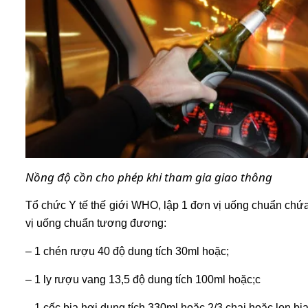
Nồng độ cồn cho phép khi tham gia giao thông
Tổ chức Y tế thế giới WHO, lập 1 đơn vị uống chuẩn ch
vị uống chuẩn tương đương:
– 1 chén rượu 40 độ dung tích 30ml hoặc;
– 1 ly rượu vang 13,5 độ dung tích 100ml hoặc;c
– 1 cốc bia hơi dung tích 330ml hoặc 2/3 chai hoặc lon bi