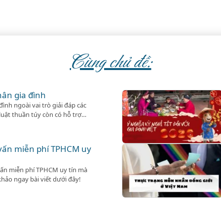
Cùng chủ đề:
hân gia đình
ình ngoài vai trò giải đáp các
uật thuần túy còn có hỗ trợ
cần.
 vấn miễn phí TPHCM uy
vấn miễn phí TPHCM uy tín mà
hảo ngay bài viết dưới đây!