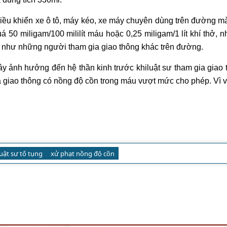
iều khiển xe ô tô, máy kéo, xe máy chuyên dùng trên đường m
50 miligam/100 mililít máu hoặc 0,25 miligam/1 lít khí thở, 
 như những người tham gia giao thông khác trên đường.
y ảnh hưởng đến hệ thần kinh trước khiluật sư tham gia giao t
a giao thông có
nồng độ cồn
trong máu vượt mức cho phép. Vì vậ
luật sư tố tụng
xử phạt nồng độ cồn