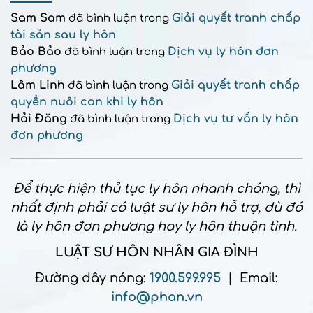
Sam Sam
Giải quyết tranh chấp
đã bình luận trong
tài sản sau ly hôn
Bảo Bảo
Dịch vụ ly hôn đơn
đã bình luận trong
phương
Lâm Linh
Giải quyết tranh chấp
đã bình luận trong
quyền nuôi con khi ly hôn
Hải Đăng
Dịch vụ tư vấn ly hôn
đã bình luận trong
đơn phương
Để thực hiện thủ tục ly hôn nhanh chóng, thì
nhất định phải có luật sư ly hôn hỗ trợ, dù đó
là ly hôn đơn phương hay ly hôn thuận tình.
LUẬT SƯ HÔN NHÂN GIA ĐÌNH
Đường dây nóng:
1900.599.995
| Email:
info@phan.vn