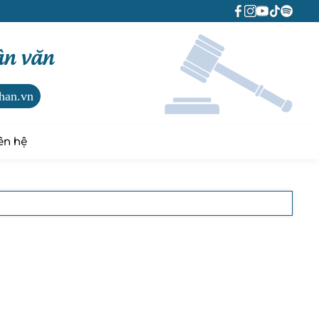
ân văn
han.vn
ên hệ