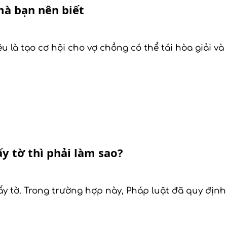
mà bạn nên biết
êu là tạo cơ hội cho vợ chồng có thể tái hòa giải v
y tờ thì phải làm sao?
y tờ. Trong trường hợp này, Pháp luật đã quy định