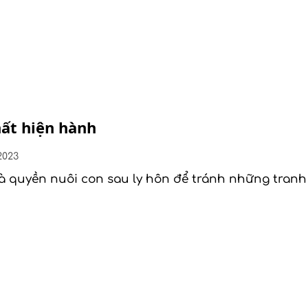
hất hiện hành
2023
 và quyền nuôi con sau ly hôn để tránh những tran