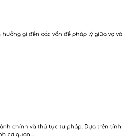
hưởng gì đến các vấn đề pháp lý giữa vợ và
ành chính và thủ tục tư pháp. Dựa trên tính
ịnh cơ quan…