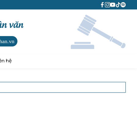
ân văn
han.vn
ên hệ