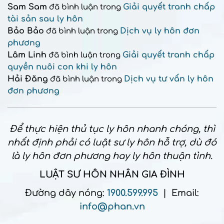
Sam Sam
Giải quyết tranh chấp
đã bình luận trong
tài sản sau ly hôn
Bảo Bảo
Dịch vụ ly hôn đơn
đã bình luận trong
phương
Lâm Linh
Giải quyết tranh chấp
đã bình luận trong
quyền nuôi con khi ly hôn
Hải Đăng
Dịch vụ tư vấn ly hôn
đã bình luận trong
đơn phương
Để thực hiện thủ tục ly hôn nhanh chóng, thì
nhất định phải có luật sư ly hôn hỗ trợ, dù đó
là ly hôn đơn phương hay ly hôn thuận tình.
LUẬT SƯ HÔN NHÂN GIA ĐÌNH
Đường dây nóng:
1900.599.995
| Email:
info@phan.vn