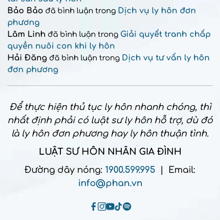
Bảo Bảo
Dịch vụ ly hôn đơn
đã bình luận trong
phương
Lâm Linh
Giải quyết tranh chấp
đã bình luận trong
quyền nuôi con khi ly hôn
Hải Đăng
Dịch vụ tư vấn ly hôn
đã bình luận trong
đơn phương
Để thực hiện thủ tục ly hôn nhanh chóng, thì
nhất định phải có luật sư ly hôn hỗ trợ, dù đó
là ly hôn đơn phương hay ly hôn thuận tình.
LUẬT SƯ HÔN NHÂN GIA ĐÌNH
Đường dây nóng:
1900.599.995
| Email:
info@phan.vn