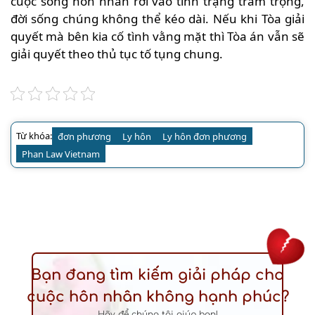
cuộc sống hôn nhân rơi vào tình trạng trầm trọng,
đời sống chúng không thể kéo dài. Nếu khi Tòa giải
quyết mà bên kia cố tình vằng mặt thì Tòa án vẫn sẽ
giải quyết theo thủ tục tố tụng chung.
Từ khóa:
đơn phương
Ly hôn
Ly hôn đơn phương
Phan Law Vietnam
Bạn đang tìm kiếm giải pháp cho
cuộc hôn nhân không hạnh phúc?
Hãy để chúng tôi giúp bạn!