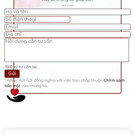
— – —
1000
ký tự còn lại.
* Nhấn nút Gửi đồng nghĩa với việc bạn chấp thuận
Chính sách
bảo mật
của chúng tôi.