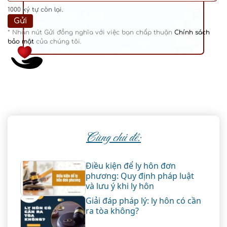
1000
ký tự còn lại.
* Nhấn nút Gửi đồng nghĩa với việc bạn chấp thuận
Chính sách
bảo mật
của chúng tôi.
Cùng chủ đề:
Điều kiện để ly hôn đơn
phương: Quy định pháp luật
và lưu ý khi ly hôn
Giải đáp pháp lý: ly hôn có cần
ra tòa không?