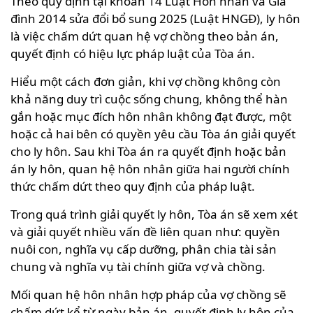
Theo quy định tại khoản 14 Luật Hôn nhân và Gia
đình 2014 sửa đổi bổ sung 2025 (Luật HNGĐ), ly hôn
là việc chấm dứt quan hệ vợ chồng theo bản án,
quyết định có hiệu lực pháp luật của Tòa án.
Hiểu một cách đơn giản, khi vợ chồng không còn
khả năng duy trì cuộc sống chung, không thể hàn
gắn hoặc mục đích hôn nhân không đạt được, một
hoặc cả hai bên có quyền yêu cầu Tòa án giải quyết
cho ly hôn. Sau khi Tòa án ra quyết định hoặc bản
án ly hôn, quan hệ hôn nhân giữa hai người chính
thức chấm dứt theo quy định của pháp luật.
Trong quá trình giải quyết ly hôn, Tòa án sẽ xem xét
và giải quyết nhiều vấn đề liên quan như: quyền
nuôi con, nghĩa vụ cấp dưỡng, phân chia tài sản
chung và nghĩa vụ tài chính giữa vợ và chồng.
Mối quan hệ hôn nhân hợp pháp của vợ chồng sẽ
chấm dứt kể từ ngày bản án, quyết định ly hôn của