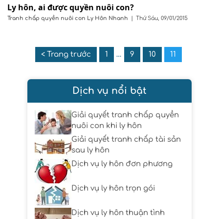
Ly hôn, ai được quyền nuôi con?
Tranh chấp quyền nuôi con
Ly Hôn Nhanh
|
Thứ Sáu, 09/01/2015
< Trang trước
1
…
9
10
11
Dịch vụ nổi bật
Giải quyết tranh chấp quyền
nuôi con khi ly hôn
Giải quyết tranh chấp tài sản
sau ly hôn
Dịch vụ ly hôn đơn phương
Dịch vụ ly hôn trọn gói
Dịch vụ ly hôn thuận tình