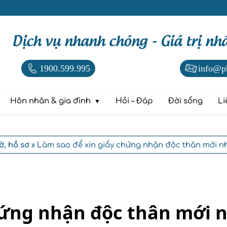
Dịch vụ nhanh chóng - Giá trị nh
1900.599.995
info@p
Hôn nhân & gia đình
Hỏi – Đáp
Đời sống
Li
ờ, hồ sơ
» Làm sao để xin giấy chứng nhận độc thân mới n
hứng nhận độc thân mới 