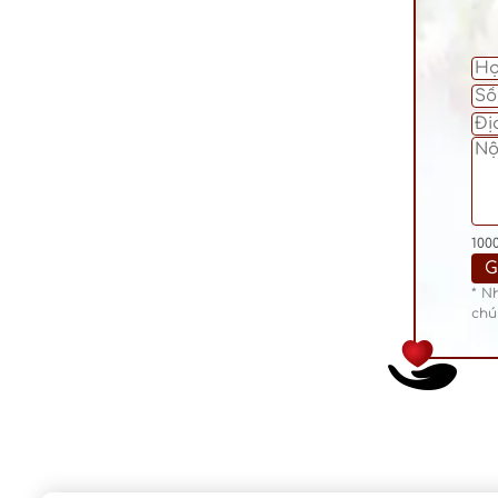
100
* N
chú