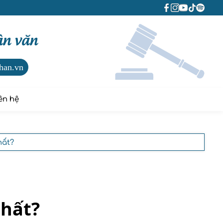
ân văn
han.vn
ên hệ
hất?
nhất?