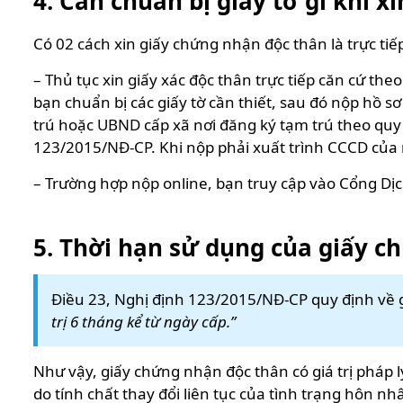
4. Cần chuẩn bị giấy tờ gì khi 
Có 02 cách xin giấy chứng nhận độc thân là trực tiếp
– Thủ tục xin giấy xác độc thân trực tiếp căn cứ the
bạn chuẩn bị các giấy tờ cần thiết, sau đó nộp hồ 
trú hoặc UBND cấp xã nơi đăng ký tạm trú theo quy 
123/2015/NĐ-CP. Khi nộp phải xuất trình CCCD của
– Trường hợp nộp online, bạn truy cập vào Cổng Dị
5. Thời hạn sử dụng của giấy c
Điều 23, Nghị định 123/2015/NĐ-CP quy định về g
trị 6 tháng kể từ ngày cấp.”
Như vậy, giấy chứng nhận độc thân có giá trị pháp 
do tính chất thay đổi liên tục của tình trạng hôn 