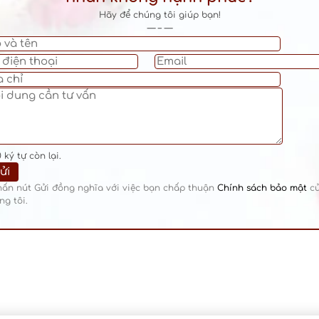
Hãy để chúng tôi giúp bạn!
— – —
0
ký tự còn lại.
hấn nút Gửi đồng nghĩa với việc bạn chấp thuận
Chính sách bảo mật
c
ng tôi.