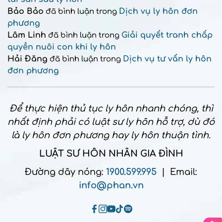
Bảo Bảo
Dịch vụ ly hôn đơn
đã bình luận trong
phương
Lâm Linh
Giải quyết tranh chấp
đã bình luận trong
quyền nuôi con khi ly hôn
Hải Đăng
Dịch vụ tư vấn ly hôn
đã bình luận trong
đơn phương
Để thực hiện thủ tục ly hôn nhanh chóng, thì
nhất định phải có luật sư ly hôn hỗ trợ, dù đó
là ly hôn đơn phương hay ly hôn thuận tình.
LUẬT SƯ HÔN NHÂN GIA ĐÌNH
Đường dây nóng:
1900.599.995
| Email:
info@phan.vn