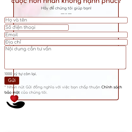
cuộc hôn nhân không hạnh phúc?
Hãy để chúng tôi giúp bạn!
— – —
1000
ký tự còn lại.
* Nhấn nút Gửi đồng nghĩa với việc bạn chấp thuận
Chính sách
bảo mật
của chúng tôi.