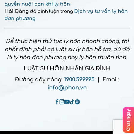
quyền nuôi con khi ly hôn
Hải Đăng
Dịch vụ tư vấn ly hôn
đã bình luận trong
đơn phương
Để thực hiện thủ tục ly hôn nhanh chóng, thì
nhất định phải có luật sư ly hôn hỗ trợ, dù đó
là ly hôn đơn phương hay ly hôn thuận tình.
LUẬT SƯ HÔN NHÂN GIA ĐÌNH
Đường dây nóng:
1900.599.995
| Email:
info@phan.vn