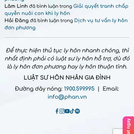
Lâm Linh
Giải quyết tranh chấp
đã bình luận trong
quyền nuôi con khi ly hôn
Hải Đăng
Dịch vụ tư vấn ly hôn
đã bình luận trong
đơn phương
Để thực hiện thủ tục ly hôn nhanh chóng, thì
nhất định phải có luật sư ly hôn hỗ trợ, dù đó
là ly hôn đơn phương hay ly hôn thuận tình.
LUẬT SƯ HÔN NHÂN GIA ĐÌNH
Đường dây nóng:
1900.599.995
| Email:
info@phan.vn