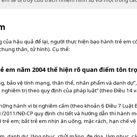
em
 của hậu quả để lại, người thực hiện bạo hành trẻ em có
 chung thân, tử hình). Cụ thể:
trẻ em năm 2004 thể hiện rõ quan điểm tôn tr
ọng, bảo vệ tính mạng, thân thể, nhân phẩm và danh dự”
ị nghiêm trị theo quy định của pháp luật” (theo Điều 14 
hững hành vi bị nghiêm cấm (theo khoản 6 Điều 7 Luật B
1/2011/NĐ-CP quy định chi tiết và hướng dẫn thi hành mộ
ới trẻ em; bắt trẻ em nhịn ăn uống, mặc rách, hạn chế v
, danh dự, lăng nhục, chửi mắng, đe dọa, làm nhục, cá