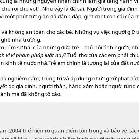
n… cũng là những nguyên nhân chính làm gia tăng hành vi
cho roi cho vọt”. Như vậy là đã sai. Người trong gia đìn
ì một phút tức giận đã đánh đập, giết chết con cái của
p và không an toàn cho các bé. Những vụ việc người giữ 
 ghế nhà trường.
o rúm sợ hãi của những đứa trẻ… thử hỏi tình người, n
nh vi vi phạm pháp luật này
? Tuổi thơ của các em phải chị
ền kinh tế nước nhà.Trẻ em chính là tương lai của đất n
t đã nghiêm cấm, trừng trị và áp dụng những xử phạt đí
uyết do gia đình, người thân, hàng xóm hoặc người từng
hành mà đã không tố cáo.
năm 2004 thể hiện rõ quan điểm tôn trọng và bảo vệ các
 em sẽ bị truy cứu trách nhiệm hình sự với một trong các 