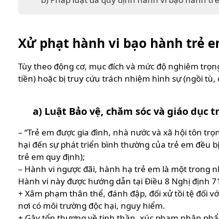
Xử phạt hành vi bạo hành trẻ 
Tùy theo động cơ, mục đích và mức độ nghiêm trọng
tiền) hoặc bị truy cứu trách nhiệm hình sự (ngồi tù,
a) Luật Bảo vệ, chăm sóc và giáo dục 
– “Trẻ em được gia đình, nhà nước và xã hội tôn tr
hại đến sự phát triển bình thường của trẻ em đều b
trẻ em quy định);
– Hành vi ngược đãi, hành hạ trẻ em là một trong n
Hành vi này được hướng dẫn tại Điều 8 Nghị định 7
+ Xâm phạm thân thể, đánh đập, đối xử tồi tệ đối v
nơi có môi trường độc hại, nguy hiểm.
+ Gây tổn thương về tinh thần, xúc phạm nhân phẩm