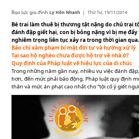
Ly Hôn Nhanh
|
Thứ Tư, 19/11/2014
Bạo lực gia đình
Bé trai làm thuê bị thương tật nặng do chủ trại
đánh đập giết hại, con bị bỏng nặng vì bị mẹ đẩy
nghiêm trọng liên tục xảy ra trong thời gian qua
Báo chí xâm phạm bí mật đời tư và hướng xử lý
Tại sao hộ nghèo chưa được hộ trợ về nhà ở?
Quy định của Pháp luật về hiệu lực của di chúc
Trong những năm gần nay, nhiều vụ việc đánh đập, 
hơn, đến mức phải báo động. Pháp luật quy định mức
thân và mức án phạt cao nhất cho “tội cố ý giết ngườ