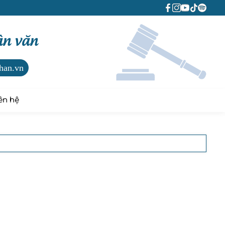
ân văn
han.vn
ên hệ