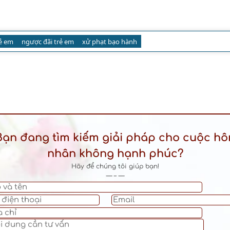
ẻ em
ngược đãi trẻ em
xử phạt bạo hành
Bạn đang tìm kiếm giải pháp cho cuộc hô
nhân không hạnh phúc?
Hãy để chúng tôi giúp bạn!
— – —