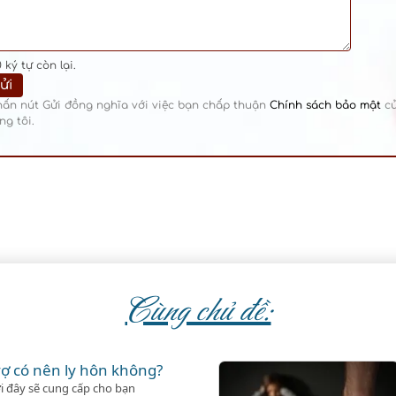
0
ký tự còn lại.
hấn nút Gửi đồng nghĩa với việc bạn chấp thuận
Chính sách bảo mật
c
ng tôi.
Cùng chủ đề:
ợ có nên ly hôn không?
i đây sẽ cung cấp cho bạn