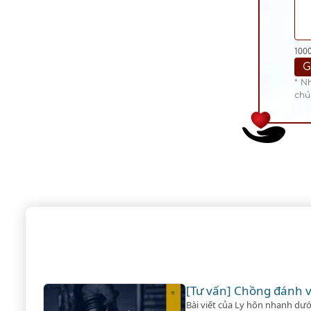
100
* N
chú
[Tư vấn] Chồng đánh v
Bài viết của Ly hôn nhanh dướ