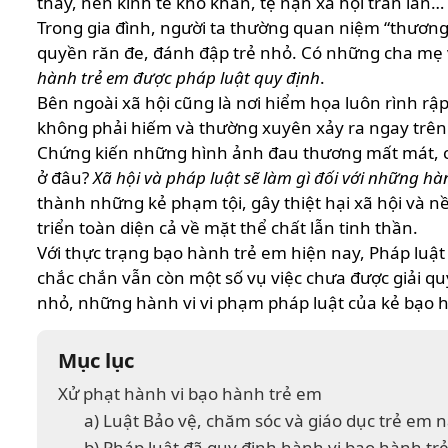
thấy, nền kinh tế khó khăn, tệ nạn xã hội tràn la
Trong gia đình, người ta thường quan niệm “thương 
quyền răn đe, đánh đập trẻ nhỏ. Có những cha mẹ v
hành trẻ em được pháp luật quy định
.
Bên ngoài xã hội cũng là nơi hiểm họa luôn rình rậ
không phải hiếm và thường xuyên xảy ra ngay trên
Chứng kiến những hình ảnh đau thương mất mát, c
ở đâu?
Xã hội và pháp luật sẽ làm gì đối với những hà
thành những kẻ phạm tội, gây thiệt hại xã hội và n
triển toàn diện cả về mặt thể chất lẫn tinh thần.
Với thực trạng bạo hành trẻ em hiện nay, Pháp luậ
chắc chắn vẫn còn một số vụ việc chưa được giải q
nhỏ, những hành vi vi phạm pháp luật của kẻ bạo 
Mục lục
Xử phạt hành vi bạo hành trẻ em
a) Luật Bảo vệ, chăm sóc và giáo dục trẻ em 
b) Pháp luật đã quy định hành vi bạo hành trẻ