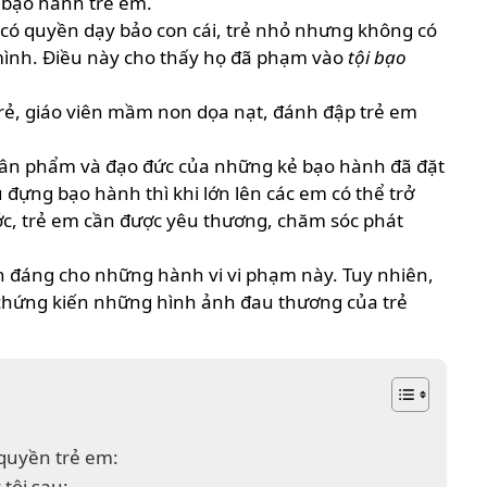
 bạo hành trẻ em.
h có quyền dạy bảo con cái, trẻ nhỏ nhưng không có
 mình. Điều này cho thấy họ đã phạm vào
tội bạo
trẻ, giáo viên mầm non dọa nạt, đánh đập trẻ em
hân phẩm và đạo đức của những kẻ bạo hành đã đặt
u đựng bạo hành thì khi lớn lên các em có thể trở
ước, trẻ em cần được yêu thương, chăm sóc phát
ch đáng cho những hành vi vi phạm này. Tuy nhiên,
 chứng kiến những hình ảnh đau thương của trẻ
 quyền trẻ em:
tội sau: