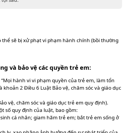
 thể sẽ bị xử phạt vi phạm hành chính (bồi thường
ọng và bảo vệ các quyền trẻ em:
, “Mọi hành vi vi phạm quyền của trẻ em, làm tổn
và khoản 2 Điều 6 Luật Bảo vệ, chăm sóc và giáo dục
ảo vệ, chăm sóc và giáo dục trẻ em quy định).
t số quy định của luật, bao gồm:
ệ sinh cá nhân; giam hãm trẻ em; bắt trẻ em sống ở
ch ly, xao nhãng ảnh hưởng đến sự phát triển của