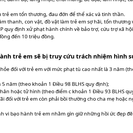
 trẻ em tổn thương, đau đớn để thể xác và tinh thần.
 thanh, con vật, đồ vật làm trẻ em sợ hãi, tổn thương v
P quy định xử phạt hành chính về bảo trợ, cứu trợ xã hộ
u đồng đến 10 triệu đồng.
ành trẻ em sẽ bị truy cứu trách nhiệm hình sự
 khỏe đối với trẻ em với mức phạt tù cao nhất là 3 năm (
là 5 năm (theo khoản 1 Điều 98 BLHS quy định);
 thân hoặc tử hình (theo điểm c khoản 1 Điều 93 BLHS quy
ãi đối với trẻ em còn phải bồi thường cho cha mẹ hoặc 
h vi bạo hành trẻ em nhằm gìn giữ những hồi ức đẹp đẽ c