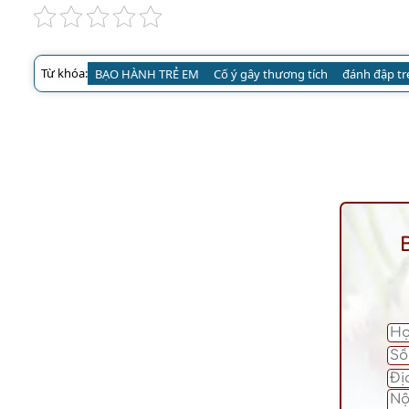
Từ khóa:
BẠO HÀNH TRẺ EM
Cố ý gây thương tích
đánh đập tr