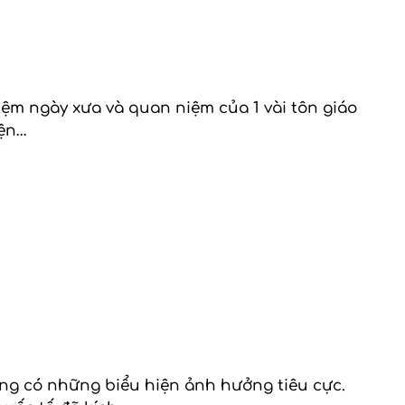
iệm ngày xưa và quan niệm của 1 vài tôn giáo
iện…
đang có những biểu hiện ảnh hưởng tiêu cực.