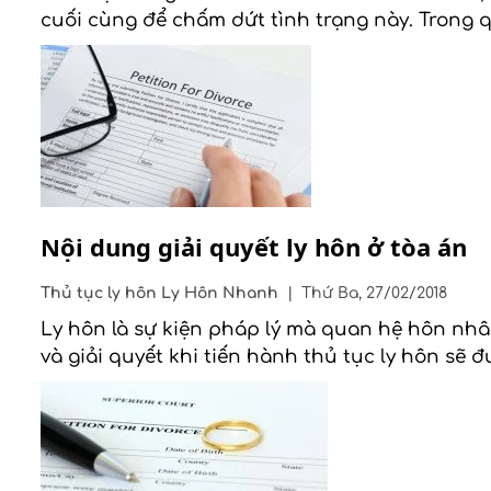
cuối cùng để chấm dứt tình trạng này. Trong 
Nội dung giải quyết ly hôn ở tòa án
Thủ tục ly hôn
Ly Hôn Nhanh
|
Thứ Ba, 27/02/2018
Ly hôn là sự kiện pháp lý mà quan hệ hôn nhâ
và giải quyết khi tiến hành thủ tục ly hôn sẽ đ