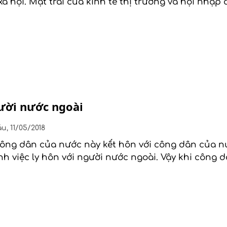
 hội. Mặt trái của kinh tế thị trường và hội nhập 
ười nước ngoài
u, 11/05/2018
 công dân của nước này kết hôn với công dân của nư
nh việc ly hôn với người nước ngoài. Vậy khi công 