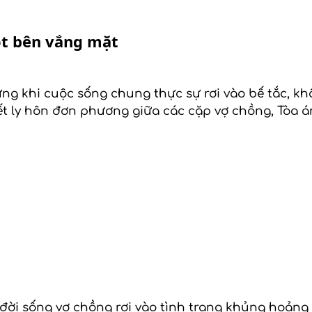
ột bên vắng mặt
g khi cuộc sống chung thực sự rơi vào bế tắc, khô
uyết ly hôn đơn phương giữa các cặp vợ chồng, Tòa
i sống vợ chồng rơi vào tình trạng khủng hoảng tr