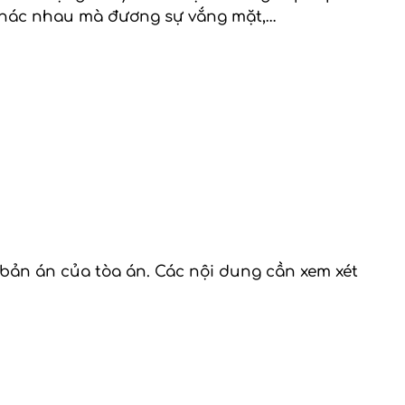
 khác nhau mà đương sự vắng mặt,…
bản án của tòa án. Các nội dung cần xem xét