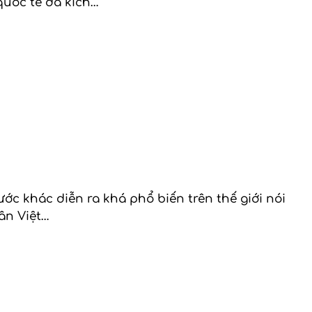
quốc tế đã kích…
ớc khác diễn ra khá phổ biến trên thế giới nói
dân Việt…