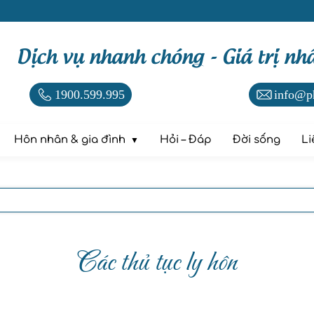
Dịch vụ nhanh chóng - Giá trị nh
1900.599.995
info@p
Hôn nhân & gia đình
Hỏi – Đáp
Đời sống
Li
Các thủ tục ly hôn