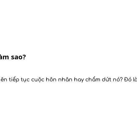
làm sao?
 nên tiếp tục cuộc hôn nhân hay chấm dứt nó? Đó l