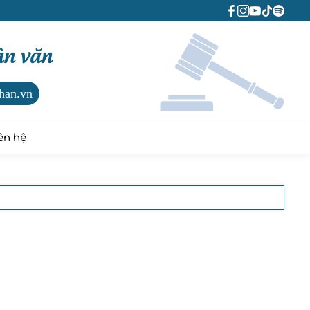
ân văn
han.vn
ên hệ