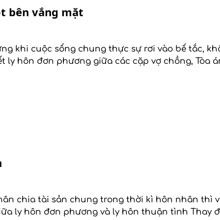
ột bên vắng mặt
g khi cuộc sống chung thực sự rơi vào bế tắc, khô
uyết ly hôn đơn phương giữa các cặp vợ chồng, Tòa
n
phân chia tài sản chung trong thời kì hôn nhân thì 
ữa ly hôn đơn phương và ly hôn thuận tình Thay 