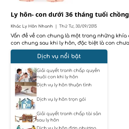
Ly hôn- con dưới 36 tháng tuổi chồng
Khác
Ly Hôn Nhanh
|
Thứ Tư, 30/09/2015
Vấn đề về con chung là một trong những khía 
con chung sau khi ly hôn, đặc biệt là con chư
Dịch vụ nổi bật
Giải quyết tranh chấp quyền
nuôi con khi ly hôn
Dịch vụ ly hôn thuận tình
Dịch vụ ly hôn trọn gói
Giải quyết tranh chấp tài sản
sau ly hôn
Dịch vụ ly hôn đơn phương