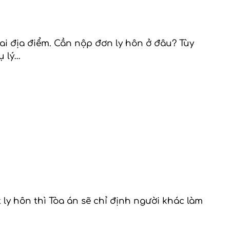
ai địa điểm. Cần nộp đơn ly hôn ở đâu? Tùy
ụ lý…
 ly hôn thì Tòa án sẽ chỉ định người khác làm