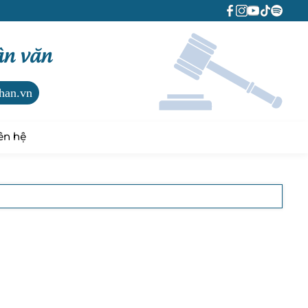
ân văn
han.vn
ên hệ