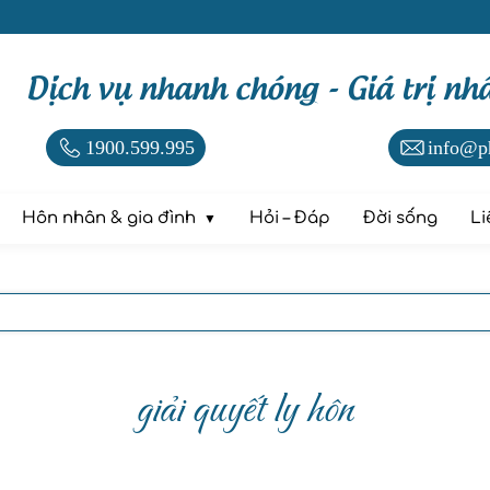
Dịch vụ nhanh chóng - Giá trị nh
1900.599.995
info@p
Hôn nhân & gia đình
Hỏi – Đáp
Đời sống
Li
giải quyết ly hôn