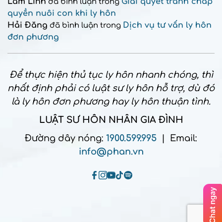
Lâm Linh
Giải quyết tranh chấp
đã bình luận trong
quyền nuôi con khi ly hôn
Hải Đăng
Dịch vụ tư vấn ly hôn
đã bình luận trong
đơn phương
Để thực hiện thủ tục ly hôn nhanh chóng, thì
nhất định phải có luật sư ly hôn hỗ trợ, dù đó
là ly hôn đơn phương hay ly hôn thuận tình.
LUẬT SƯ HÔN NHÂN GIA ĐÌNH
Đường dây nóng:
1900.599.995
| Email:
info@phan.vn