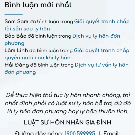
Bình luận mới nhất
Sam Sam
Giải quyết tranh chấp
đã bình luận trong
tài sản sau ly hôn
Bảo Bảo
Dịch vụ ly hôn đơn
đã bình luận trong
phương
Lâm Linh
Giải quyết tranh chấp
đã bình luận trong
quyền nuôi con khi ly hôn
Hải Đăng
Dịch vụ tư vấn ly hôn
đã bình luận trong
đơn phương
Để thực hiện thủ tục ly hôn nhanh chóng, thì
nhất định phải có luật sư ly hôn hỗ trợ, dù đó
là ly hôn đơn phương hay ly hôn thuận tình.
LUẬT SƯ HÔN NHÂN GIA ĐÌNH
Đường dây nóng:
1900.599.995
| Email: