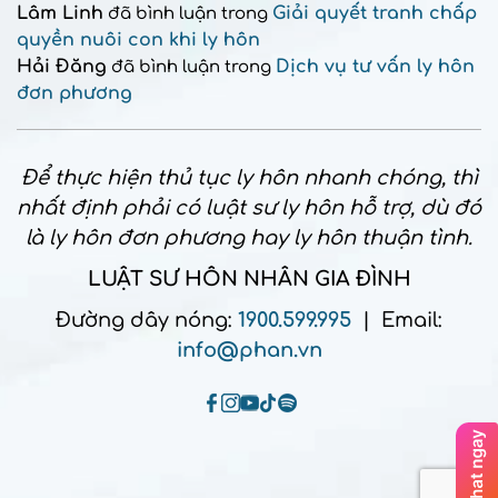
Lâm Linh
Giải quyết tranh chấp
đã bình luận trong
quyền nuôi con khi ly hôn
Hải Đăng
Dịch vụ tư vấn ly hôn
đã bình luận trong
đơn phương
Để thực hiện thủ tục ly hôn nhanh chóng, thì
nhất định phải có luật sư ly hôn hỗ trợ, dù đó
là ly hôn đơn phương hay ly hôn thuận tình.
LUẬT SƯ HÔN NHÂN GIA ĐÌNH
Đường dây nóng:
1900.599.995
| Email:
info@phan.vn