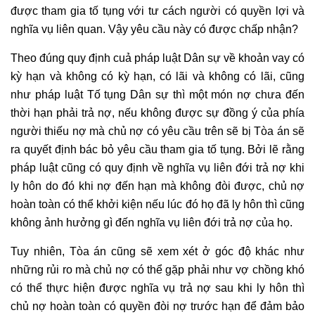
được tham gia tố tụng với tư cách người có quyền lợi và
nghĩa vụ liên quan. Vậy yêu cầu này có được chấp nhận?
Theo đúng quy định cuả pháp luật Dân sự về khoản vay có
kỳ hạn và không có kỳ hạn, có lãi và không có lãi, cũng
như pháp luật Tố tụng Dân sự thì một món nợ chưa đến
thời hạn phải trả nợ, nếu không được sự đồng ý của phía
người thiếu nợ mà chủ nợ có yêu cầu trên sẽ bị Tòa án sẽ
ra quyết định bác bỏ yêu cầu tham gia tố tụng. Bởi lẽ rằng
pháp luật cũng có quy định về nghĩa vụ liên đới trả nợ khi
ly hôn do đó khi nợ đến hạn mà không đòi được, chủ nợ
hoàn toàn có thể khởi kiện nếu lúc đó họ đã ly hôn thì cũng
không ảnh hưởng gì đến nghĩa vụ liên đới trả nợ của họ.
Tuy nhiên, Tòa án cũng sẽ xem xét ở góc độ khác như
những rủi ro mà chủ nợ có thể gặp phải như vợ chồng khó
có thể thực hiện được nghĩa vụ trả nợ sau khi ly hôn thì
chủ nợ hoàn toàn có quyền đòi nợ trước hạn để đảm bảo