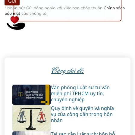
* Nhấn nút Gửi đồng nghĩa với việc bạn chấp thuận
Chính sách
bảo mật
của chúng tôi.
Cùng chủ đề:
Văn phòng Luật sư tư vấn
miễn phí TPHCM uy tín,
chuyên nghiệp
Quy định về quyền và nghĩa
vụ của công dân trong hôn
nhân
Tại sao cần luật sư ly hôn hỗ