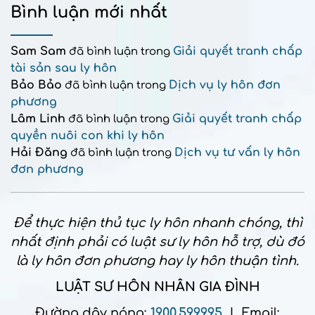
Bình luận mới nhất
Sam Sam
Giải quyết tranh chấp
đã bình luận trong
tài sản sau ly hôn
Bảo Bảo
Dịch vụ ly hôn đơn
đã bình luận trong
phương
Lâm Linh
Giải quyết tranh chấp
đã bình luận trong
quyền nuôi con khi ly hôn
Hải Đăng
Dịch vụ tư vấn ly hôn
đã bình luận trong
đơn phương
Để thực hiện thủ tục ly hôn nhanh chóng, thì
nhất định phải có luật sư ly hôn hỗ trợ, dù đó
là ly hôn đơn phương hay ly hôn thuận tình.
LUẬT SƯ HÔN NHÂN GIA ĐÌNH
Đường dây nóng:
1900.599.995
| Email: