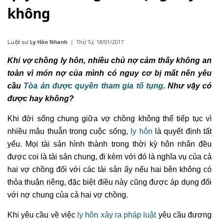
không
Ly Hôn Nhanh
|
Thứ Tư, 18/01/2017
Luật sư
Khi vợ chồng ly hôn, nhiều chủ nợ cảm thấy không an
toàn vì món nợ của mình có nguy cơ bị mất nên yêu
cầu
Tòa án được quyền tham gia tố tụng
. Như vậy có
được hay không?
Khi đời sống chung giữa vợ chồng không thể tiếp tục vì
nhiều mâu thuẫn trong cuộc sống,
ly hôn
là quyết định tất
yếu. Mọi tài sản hình thành trong thời kỳ hôn nhân đều
được coi là tài sản chung, đi kèm với đó là nghĩa vụ của cả
hai vợ chồng đối với các tài sản ấy nếu hai bên không có
thỏa thuận riêng, đặc biệt điều này cũng được áp dụng đối
với nợ chung của cả hai vợ chồng.
Khi yêu cầu về việc
ly hôn xảy ra pháp luật
yêu cầu đương