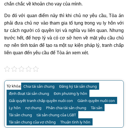
chắn chắc về khoản cho vay của mình.
Do đó với quan điểm này thì khi chủ nợ yêu cầu, Tòa án
phải đưa chủ nợ vào tham gia tố tụng trong vụ ly hôn với
tư cách người có quyền lợi và nghĩa vụ liên quan. Nhưng
trước hết, để hợp lý và có cơ sở hơn về mặt yêu cầu chủ
nợ nên tính toán để tạo ra một sự kiện pháp lý, tranh chấp
liên quan đến yêu cầu để Tòa án xem xét.
Từ khóa:
Chia tài sản chung
Đăng ký tài sản chung
định đoạt tài sản chung
Đơn phương ly hôn
Giải quyết tranh chấp quyền nuôi con
Giành quyền nuôi con
Ly hôn
nợ chung
Phân chia tài sản chung
Tài sản
Tài sản chung
tài sản chung của LGBT
Tài sản chung của vợ chồng
Thuận tình ly hôn