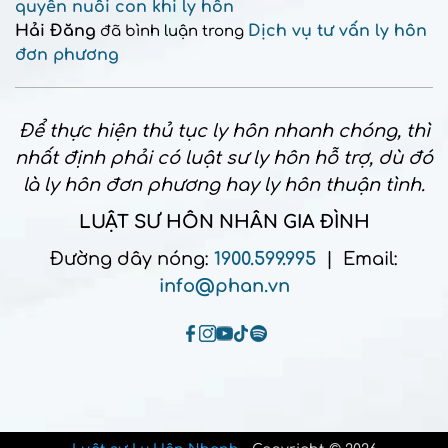
quyền nuôi con khi ly hôn
Hải Đăng
Dịch vụ tư vấn ly hôn
đã bình luận trong
đơn phương
Để thực hiện thủ tục ly hôn nhanh chóng, thì
nhất định phải có luật sư ly hôn hỗ trợ, dù đó
là ly hôn đơn phương hay ly hôn thuận tình.
LUẬT SƯ HÔN NHÂN GIA ĐÌNH
Đường dây nóng:
1900.599.995
| Email:
info@phan.vn