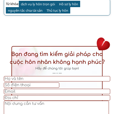
Từ khóa:
dịch vụ ly hôn trọn gói
Hồ sơ ly hôn
nguyên tắc chia tài sản
Thủ tục ly hôn
Bạn đang tìm kiếm giải pháp cho
cuộc hôn nhân không hạnh phúc?
Hãy để chúng tôi giúp bạn!
— – —