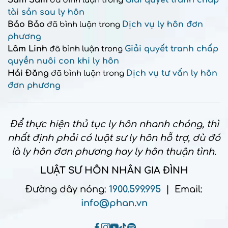
đã bình luận trong
tài sản sau ly hôn
Bảo Bảo
Dịch vụ ly hôn đơn
đã bình luận trong
phương
Lâm Linh
Giải quyết tranh chấp
đã bình luận trong
quyền nuôi con khi ly hôn
Hải Đăng
Dịch vụ tư vấn ly hôn
đã bình luận trong
đơn phương
Để thực hiện thủ tục ly hôn nhanh chóng, thì
nhất định phải có luật sư ly hôn hỗ trợ, dù đó
là ly hôn đơn phương hay ly hôn thuận tình.
LUẬT SƯ HÔN NHÂN GIA ĐÌNH
Đường dây nóng:
1900.599.995
| Email:
info@phan.vn